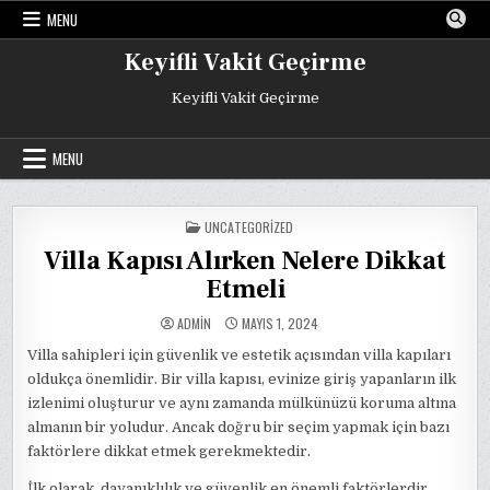
Skip
MENU
to
content
Keyifli Vakit Geçirme
Keyifli Vakit Geçirme
MENU
POSTED
UNCATEGORIZED
IN
Villa Kapısı Alırken Nelere Dikkat
Etmeli
ADMIN
MAYIS 1, 2024
Villa sahipleri için güvenlik ve estetik açısından villa kapıları
oldukça önemlidir. Bir villa kapısı, evinize giriş yapanların ilk
izlenimi oluşturur ve aynı zamanda mülkünüzü koruma altına
almanın bir yoludur. Ancak doğru bir seçim yapmak için bazı
faktörlere dikkat etmek gerekmektedir.
İlk olarak, dayanıklılık ve güvenlik en önemli faktörlerdir.