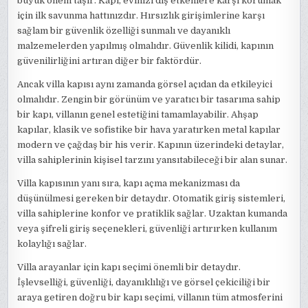
büyük önem taşır. Kapı, evinizi dış etkenlere karşı korumak
için ilk savunma hattınızdır. Hırsızlık girişimlerine karşı
sağlam bir güvenlik özelliği sunmalı ve dayanıklı
malzemelerden yapılmış olmalıdır. Güvenlik kilidi, kapının
güvenilirliğini artıran diğer bir faktördür.
Ancak villa kapısı aynı zamanda görsel açıdan da etkileyici
olmalıdır. Zengin bir görünüm ve yaratıcı bir tasarıma sahip
bir kapı, villanın genel estetiğini tamamlayabilir. Ahşap
kapılar, klasik ve sofistike bir hava yaratırken metal kapılar
modern ve çağdaş bir his verir. Kapının üzerindeki detaylar,
villa sahiplerinin kişisel tarzını yansıtabileceği bir alan sunar.
Villa kapısının yanı sıra, kapı açma mekanizması da
düşünülmesi gereken bir detaydır. Otomatik giriş sistemleri,
villa sahiplerine konfor ve pratiklik sağlar. Uzaktan kumanda
veya şifreli giriş seçenekleri, güvenliği artırırken kullanım
kolaylığı sağlar.
Villa arayanlar için kapı seçimi önemli bir detaydır.
İşlevselliği, güvenliği, dayanıklılığı ve görsel çekiciliği bir
araya getiren doğru bir kapı seçimi, villanın tüm atmosferini