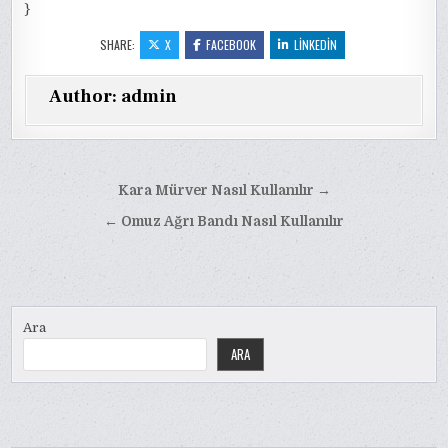
}
SHARE:
X
FACEBOOK
LINKEDIN
Author:
admin
Yazı
Kara Mürver Nasıl Kullanılır →
gezinmesi
← Omuz Ağrı Bandı Nasıl Kullanılır
Ara
ARA