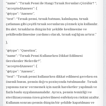
“name”: “Tırnak Pensi ile Hangi Tırnak Sorunları Çözülür? “,
“acceptedAnswer”: {
“@type”: “Answer”,
“text”: “Tırnak pensi, tırnak batması, kalınlaşma, tırnak
çatlaması gibi çeşitli tırnak sorunlarını çözmek için kullanılır.
Bu alet, tırnakların düzgün bir şekilde kesilmesine ve
şekillendirilmesine yardımcı olarak, tırnak sağlığını artırır.”
},
“@type”: “Question”,
“name”: “Tırnak Pensi Kullanırken Dikkat Edilmesi
Gerekenler Nelerdir?”,
“acceptedAnswer”: {
“@type”: “Answer”,
“text”: “Tırnak pensi kullanırken dikkat edilmesi gereken en
önemli husus, pensin doğru pozisyonda tutulmasıdır. Tırnak
yapısına zarar vermemek için nazik hareketler yapılmalı ve
fazla baskı uygulanmamalıdır. Ayrıca, pensin temizliği ve
sterilizasyonuna özen gösterilmesi enfeksiyon riskini azaltır.
Kullanım sonrası pensin düzgün bir şekilde kapatılması ve