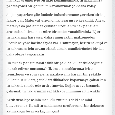
manikür ürünleriyle birlikte kullanıldığında, tırnaklarınıza
profesyonel bir görünüm kazandırmak çok daha kolay!
Seçim yaparken göz önünde bulundurmanız gereken birkaç
faktör var. Materyal, ergonomik tasarım ve keskinlik! Ahşap,
metal ya da paslanmaz çelikten üretilen tırnak pensileri
arasından ihtiyacınıza göre bir seçim yapabilirsiniz. Eğer
tırnaklarınız hassassa, daha yumuşak bir malzemeden
üretilene yönelmekte fayda var. Unutmayın, her tırnak tipi ve
tırnak yapısı için uygun olanı bulmak, manikürünüzü bir kat
daha öteye taşıyacaktır!
Bir tırnak pensini nasıl etkili bir şekilde kullanabileceğinizi
merak ediyor musunuz? İlk önce, tırnaklarınızı iyice
temizleyin ve sonra pensi nazikçe ama kararlı bir şekilde
kullanın. Kırıkları, çatlakları dikkatlice koparmaya çalışırken,
tırnak etlerini de göz ardı etmeyin. Doğru açı ve basınçla
çalışmak, tırnaklarınızın sağlıklı görünümünü artıracaktır.
Artık tırnak pensinin manikür rutininizdeki önemini
biliyorsunuz. Kendi tırnaklarınıza profesyonel bir dokunuş
katmak için bu aracı kaçırmayın!