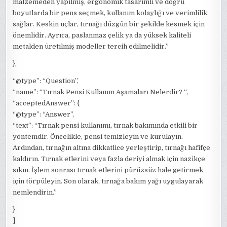
malzemeden yapılmış, ergonomik tasarımlı ve doğru
boyutlarda bir pens seçmek, kullanım kolaylığı ve verimlilik
sağlar. Keskin uçlar, tırnağı düzgün bir şekilde kesmek için
önemlidir. Ayrıca, paslanmaz çelik ya da yüksek kaliteli
metalden üretilmiş modeller tercih edilmelidir.”
},
“@type”: “Question”,
“name”: “Tırnak Pensi Kullanım Aşamaları Nelerdir? “,
“acceptedAnswer”: {
“@type”: “Answer”,
“text”: “Tırnak pensi kullanımı, tırnak bakımında etkili bir
yöntemdir. Öncelikle, pensi temizleyin ve kurulayın.
Ardından, tırnağın altına dikkatlice yerleştirip, tırnağı hafifçe
kaldırın. Tırnak etlerini veya fazla deriyi almak için nazikçe
sıkın. İşlem sonrası tırnak etlerini pürüzsüz hale getirmek
için törpüleyin. Son olarak, tırnağa bakım yağı uygulayarak
nemlendirin.”
}
]