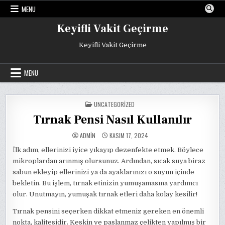
Skip
MENU
to
content
Keyifli Vakit Geçirme
Keyifli Vakit Geçirme
MENU
POSTED
UNCATEGORIZED
IN
Tırnak Pensi Nasıl Kullanılır
ADMIN
KASIM 17, 2024
İlk adım, ellerinizi iyice yıkayıp dezenfekte etmek. Böylece
mikroplardan arınmış olursunuz. Ardından, sıcak suya biraz
sabun ekleyip ellerinizi ya da ayaklarınızı o suyun içinde
bekletin. Bu işlem, tırnak etinizin yumuşamasına yardımcı
olur. Unutmayın, yumuşak tırnak etleri daha kolay kesilir!
Tırnak pensini seçerken dikkat etmeniz gereken en önemli
nokta, kalitesidir. Keskin ve paslanmaz çelikten yapılmış bir