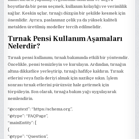
boyutlarda bir pens seçmek, kullanım kolaylığı ve verimlilik
sağlar. Keskin uçlar, tırnağı düzgün bir şekilde kesmek için
önemlidir. Ayrıca, paslanmaz çelik ya da yüksek kaliteli
metalden üretilmiş modeller tercih edilmelidir.
Tırnak Pensi Kullanım Aşamaları
Nelerdir?
Tırnak pensi kullanımı, tırnak bakımında etkili bir yöntemdir.
Öncelikle, pensi temizleyin ve kurulayın. Ardından, tırnağın
altına dikkatlice yerleştirip, tırnağı hafifçe kaldırın. Tırnak
etlerini veya fazla deriyi almak için nazikçe sıkın. İşlem
sonrası tırnak etlerini pürüzsüz hale getirmek için
törpüleyin. Son olarak, tırnağa bakım yağı uygulayarak
nemlendirin.
“@context”: “https://schema.org”,
“@type”: “FAQPage”,
“mainEntity”: [
{
“@type”: “Question”,