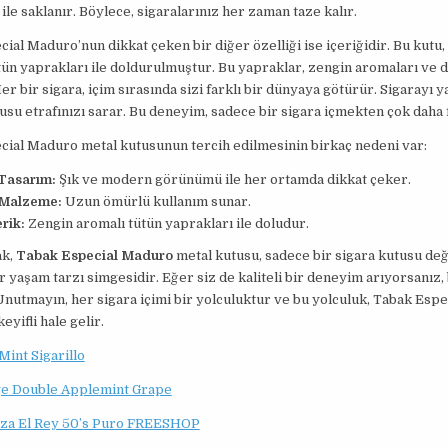
ile saklanır. Böylece, sigaralarınız her zaman taze kalır.
ial Maduro’nun dikkat çeken bir diğer özelliği ise içeriğidir. Bu kutu,
tün yaprakları ile doldurulmuştur. Bu yapraklar, zengin aromaları ve de
 Her bir sigara, içim sırasında sizi farklı bir dünyaya götürür. Sigarayı y
usu etrafınızı sarar. Bu deneyim, sadece bir sigara içmekten çok daha f
cial Maduro metal kutusunun tercih edilmesinin birkaç nedeni var:
 Tasarım:
Şık ve modern görünümü ile her ortamda dikkat çeker.
i Malzeme:
Uzun ömürlü kullanım sunar.
rik:
Zengin aromalı tütün yaprakları ile doludur.
ak,
Tabak Especial Maduro
metal kutusu, sadece bir sigara kutusu deği
 yaşam tarzı simgesidir. Eğer siz de kaliteli bir deneyim arıyorsanız,
Unutmayın, her sigara içimi bir yolculuktur ve bu yolculuk, Tabak Esp
keyifli hale gelir.
int Sigarillo
e Double Applemint Grape
za El Rey 50’s Puro FREESHOP