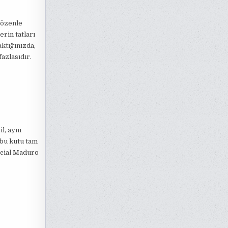
 özenle
rin tatları
aktığınızda,
azlasıdır.
l, aynı
 bu kutu tam
ecial Maduro