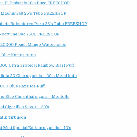
os El Emisario 10’s Puro FREESHOP
 Magnum 46 25’s Tubo FREESHOP
lieta Belvederes Puro 25’s Tubo FREESHOP
 Nocturne Sec 75CL FREESHOP
a 20000 Peach Mango Watermelon
 Blue Kartuş tütün
000 Ultra Tropical Rainbow Blast Puff
ieta 20 Club sigarillo – 20’s Metal kutu
000 Blue Razz Ice Puff
is Blue Caps ithal sigara – Mentollü
ni Cigarillos Silver – 20’s
atik Tirbuşon
d Mini Special Edition sigarillo – 10’s