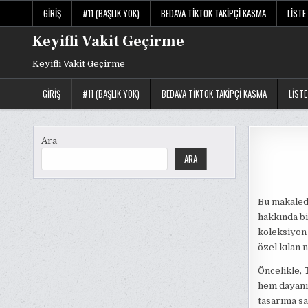
Skip
GIRIŞ
#11 (BAŞLIK YOK)
BEDAVA TIKTOK TAKIPÇI KASMA
LISTE
to
content
Keyifli Vakit Geçirme
Keyifli Vakit Geçirme
GIRIŞ
#11 (BAŞLIK YOK)
BEDAVA TIKTOK TAKIPÇI KASMA
LISTE
Ara
ARA
Bu makale
hakkında bi
koleksiyon 
özel kılan 
Öncelikle,
hem dayanık
tasarıma sa