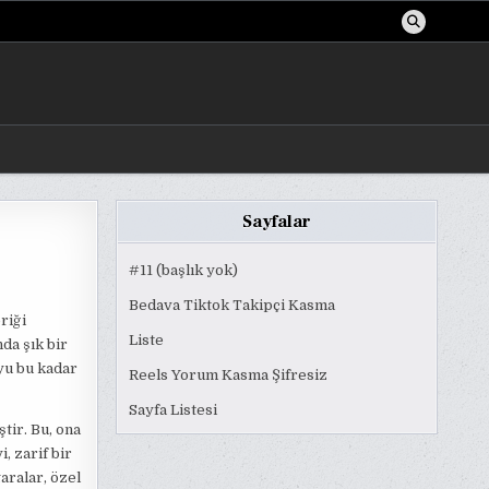
Sayfalar
#11 (başlık yok)
Bedava Tiktok Takipçi Kasma
riği
Liste
da şık bir
yu bu kadar
Reels Yorum Kasma Şifresiz
Sayfa Listesi
tir. Bu, ona
, zarif bir
garalar, özel