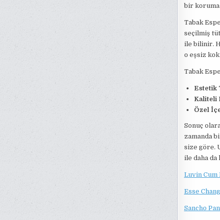
bir koruma 
Tabak Espec
seçilmiş tü
ile bilinir.
o eşsiz kok
Tabak Espe
Estetik
Kalitel
Özel İçe
Sonuç olar
zamanda bir
size göre. 
ile daha da 
Luvin Cum M
Esse Chang
Sancho Pan