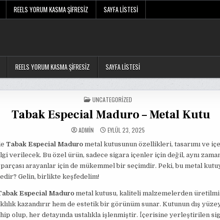
REELS YORUM KASMA ŞIFRESIZ
SAYFA LISTESI
REELS YORUM KASMA ŞIFRESIZ
SAYFA LISTESI
POSTED
UNCATEGORIZED
IN
Tabak Especial Maduro – Metal Kutu
ADMIN
EYLÜL 23, 2025
de
Tabak Especial Maduro
metal kutusunun özellikleri, tasarımı ve içe
lgi verilecek. Bu özel ürün, sadece sigara içenler için değil, aynı zaman
parçası arayanlar için de mükemmel bir seçimdir. Peki, bu metal kutu
nedir? Gelin, birlikte keşfedelim!
Tabak Especial Maduro
metal kutusu, kaliteli malzemelerden üretilmiş
lılık kazandırır hem de estetik bir görünüm sunar. Kutunun dış yüzeyi
hip olup, her detayında ustalıkla işlenmiştir. İçerisine yerleştirilen si