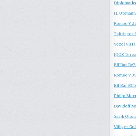
Diplomatic
H. Upmann
Romeo Y Ju
Taittinger
Vozol Vist
IQOS Terea
Elf Bar Bc7
Romeo y Jul
Elf Bar BC5
Philip Morr
Davidoff Mi
Şarjlı Otom
Villiger Gol