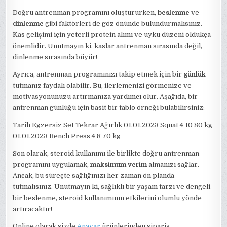
Doğru antrenman programını oluştururken,
beslenme
ve
dinlenme
gibi faktörleri de göz önünde bulundurmalısınız.
Kas gelişimi için yeterli protein alımı ve uyku düzeni oldukça
önemlidir. Unutmayın ki, kaslar antrenman sırasında değil,
dinlenme sırasında büyür!
Ayrıca, antrenman programınızı takip etmek için bir
günlük
tutmanız faydalı olabilir. Bu, ilerlemenizi görmenize ve
motivasyonunuzu artırmanıza yardımcı olur. Aşağıda, bir
antrenman günlüğü için basit bir tablo örneği bulabilirsiniz:
Tarih Egzersiz Set Tekrar Ağırlık 01.01.2023 Squat 4 10 80 kg
01.01.2023 Bench Press 4 8 70 kg
Son olarak, steroid kullanımı ile birlikte doğru antrenman
programını uygulamak,
maksimum verim
almanızı sağlar.
Ancak, bu süreçte sağlığınızı her zaman ön planda
tutmalısınız. Unutmayın ki, sağlıklı bir yaşam tarzı ve dengeli
bir beslenme, steroid kullanımının etkilerini olumlu yönde
artıracaktır!
Online olarak sizde
Anavar
ürünlerinden sipariş