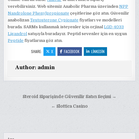
verebilirsiniz. Web sitemiz Anabolic Pharma üzerinden
NPP
Nandrolone Phenylpropionate
çeşitlerine göz atın. Güvenilir
anabolizan
Testosterone Cypionate
fiyatları ve modelleri
burada. SARMs kullanmak isteyenler için orjinal
LGD-4033
Ligandrol
satışıyla buradayız. Peptid sevenler için en uygun
Peptide
fiyatlarına göz atın.
SHARE:
X
FACEBOOK
LINKEDIN
Author:
admin
Yazı
Steroid Siparişinde Güvenilir Satıcı Seçimi →
gezinmesi
← Slottica Casino