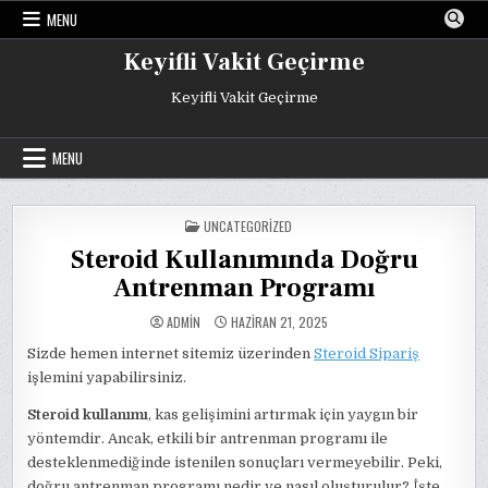
Skip
MENU
to
content
Keyifli Vakit Geçirme
Keyifli Vakit Geçirme
MENU
POSTED
UNCATEGORIZED
IN
Steroid Kullanımında Doğru
Antrenman Programı
ADMIN
HAZIRAN 21, 2025
Sizde hemen internet sitemiz üzerinden
Steroid Sipariş
işlemini yapabilirsiniz.
Steroid kullanımı
, kas gelişimini artırmak için yaygın bir
yöntemdir. Ancak, etkili bir antrenman programı ile
desteklenmediğinde istenilen sonuçları vermeyebilir. Peki,
doğru antrenman programı nedir ve nasıl oluşturulur? İşte