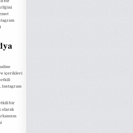
ı bir
rliğini
izmet
nstagram
i
edya
haline
e içerikleri
etkili
a, Instagram
kili bir
k olarak
arkanızın
i