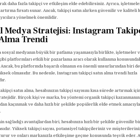
rak daha fazla takipçi ve etkileşim elde edebilirsiniz. Ayrıca, işletmel
i artırma fırsatı sunar. Ancak, takipçi satın alırken güvenilir ve kaliteli
yıcılara yönelmek önemlidir.
l Medya Stratejisi: Instagram Takip
 Alma Trendi
a sosyal medyanın büyük bir patlama yaşamasıyla birlikte, işletmeler 
ibi platformları etkili bir pazarlama aracı olarak kullanma konusundaki
. Ancak, bu platformda başarılı olmanın en önemli unsurlarından biri de
üksek olmasıdır. Bu nedenle, Instagram takipçi satın alma trendi hızla
ır.
akipçi satın alma, hesabınızın takipçi sayısını kısa sürede artırmak için
stratejidir. Birçok kişi ve marka, bu yöntemi organik takipçi kazanmanın
dan kaçınmak ve daha hızlı bir şekilde popülerlik elde etmek amacıyla
.
nin sağladığı avantajlardan biri, hesabınıza hızlı bir şekilde güvenilir 
ıdır. Yüksek takipçi sayısı, potansiyel takipçileriniz ve müşterilerin
urur ve onları markanızla etkileşime geçme konusunda teşvik eder. A