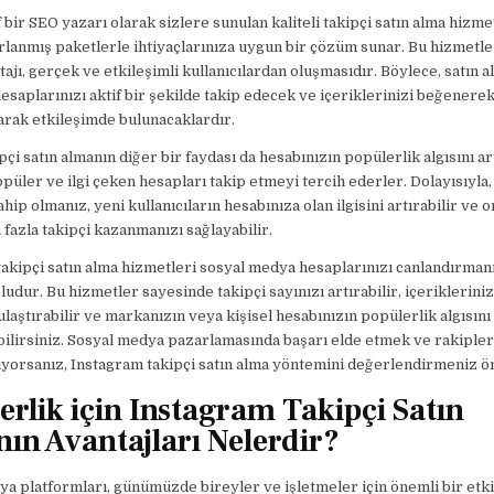
f bir SEO yazarı olarak sizlere sunulan kaliteli takipçi satın alma hizme
rlanmış paketlerle ihtiyaçlarınıza uygun bir çözüm sunar. Bu hizmetle
ajı, gerçek ve etkileşimli kullanıcılardan oluşmasıdır. Böylece, satın a
hesaplarınızı aktif bir şekilde takip edecek ve içeriklerinizi beğenere
rak etkileşimde bulunacaklardır.
ipçi satın almanın diğer bir faydası da hesabınızın popülerlik algısını ar
opüler ve ilgi çeken hesapları takip etmeyi tercih ederler. Dolayısıyla,
hip olmanız, yeni kullanıcıların hesabınıza olan ilgisini artırabilir ve 
 fazla takipçi kazanmanızı sağlayabilir.
akipçi satın alma hizmetleri sosyal medya hesaplarınızı canlandırmanı
oludur. Bu hizmetler sayesinde takipçi sayınızı artırabilir, içeriklerini
 ulaştırabilir ve markanızın veya kişisel hesabınızın popülerlik algısını
ilirsiniz. Sosyal medya pazarlamasında başarı elde etmek ve rakiple
yorsanız, Instagram takipçi satın alma yöntemini değerlendirmeniz ö
erlik için Instagram Takipçi Satın
ın Avantajları Nelerdir?
a platformları, günümüzde bireyler ve işletmeler için önemli bir etk