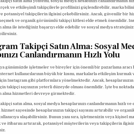
akipçi satın alma yöntemi, sosyal medya hesabınızı canlandırmanın hızl
çek ve etkileşimli takipçilerle profilinizi güçlendirebilir, marka bilini
ve potansiyel takipçilerin ilgisini çekebilirsiniz. Ancak, güvenilir bir h
 seçmek ve organik görünümlü takipçi kitlesi elde etmek önemlidir. I
n alma ile istediğiniz başarıyı elde edebilir ve sosyal medya stratejiniz
ilirsiniz.
gram Takipçi Satın Alma: Sosyal M
ınızı Canlandırmanın Hızlı Yolu
a günümüzde işletmeler ve bireyler için önemli bir pazarlama aracı 
İnternet kullanıcılarının büyük bir kısmı, markalarla etkileşim kurmak v
çin Instagram gibi platformlara yönelmektedir. Ancak, hesaplarınızın 
için takipçi sayınızın yeterli düzeyde olması önemlidir. İşte bu noktad
ın alma hizmetleri devreye girmektedir.
akipçi satın alma, sosyal medya hesaplarınızı canlandırmanın hızlı ve et
 hizmet sayesinde hesaplarınızın takipçi sayısını artırabilir ve organi
kullanıcıya ulaşabilirsiniz. Bunun yanı sıra, işletmenizin veya kişisel m
 ve itibarını artırarak, potansiyel müşterilerin veya takipçilerin ilgisin
niz.