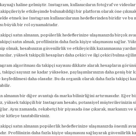
kaynağı haline gelmiştir. Instagram, kullanıcıların fotoğraf ve videolar
 takipçileriyle etkileşimde bulunabildiği bir platform olarak öne çıkmak
elde etmek ise Instagram kullanıcılarının hedeflerinden biridir ve bu 
ısı büyük bir rol oynamaktadır.
akipçi satın almanın, popülerlik hedeflerinize ulaşmanızda birçok avan
takipçi satın almak, profilinizin daha fazla kişiye ulaşmasını sağlar. Yü
hip olmak, hesabınızın güvenilirlik ve etkileyicilik kazanmasına yardım
nıcılar, yüksek takipçili hesapları daha çekici ve ilgi çekici bulma eğili
tagram algoritması da takipçi sayısını dikkate alarak hesapların görü
ni, takipçi sayınız ne kadar yüksekse, paylaşımlarınızın daha geniş bir k
 keşfedilmesi daha olasıdır. Bu da organik olarak daha fazla takipçi k
bilir.
ın almanın bir diğer avantajı da marka bilinirliğini artırmasıdır. Eğer b
z, yüksek takipçili bir Instagram hesabı, potansiyel müşterilerinizin si
ğlar. Aynı zamanda, rekabetçi bir piyasada öne çıkarak, markanızı ve ü
ir kitleye tanıtabilirsiniz.
akipçi satın almanın popülerlik hedeflerinize ulaşmanızda önemli avan
ır. Profilinizin daha fazla kişiye ulaşmasını sağlayarak güvenilirlik ka