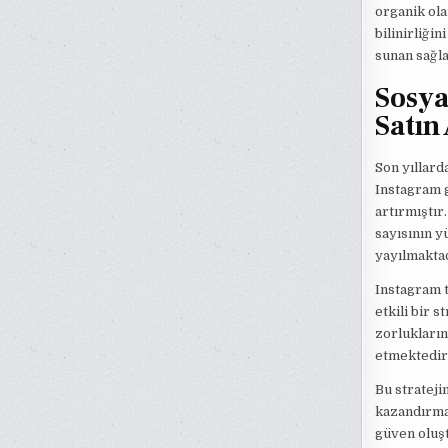
organik ola
bilinirliğin
sunan sağla
Sosya
Satın
Son yıllard
Instagram g
artırmıştır
sayısının y
yayılmaktad
Instagram t
etkili bir 
zorlukların
etmektedir
Bu strateji
kazandırmas
güven oluşt