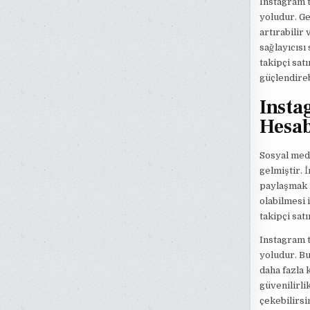
Instagram t
yoludur. Ger
artırabilir 
sağlayıcısı
takipçi satı
güçlendireb
Insta
Hesab
Sosyal medy
gelmiştir. 
paylaşmak i
olabilmesi 
takipçi sat
Instagram t
yoludur. Bu
daha fazla 
güvenilirlik
çekebilirsi