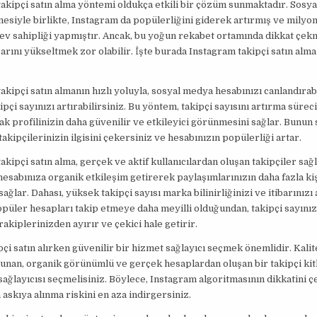
akipçi satın alma yöntemi oldukça etkili bir çözüm sunmaktadır. Sosy
esiyle birlikte, Instagram da popülerliğini giderek artırmış ve milyo
 ev sahipliği yapmıştır. Ancak, bu yoğun rekabet ortamında dikkat çe
barını yükseltmek zor olabilir. İşte burada Instagram takipçi satın alm
akipçi satın almanın hızlı yoluyla, sosyal medya hesabınızı canlandırab
ipçi sayınızı artırabilirsiniz. Bu yöntem, takipçi sayısını artırma süreci
ak profilinizin daha güvenilir ve etkileyici görünmesini sağlar. Bunun
takipçilerinizin ilgisini çekersiniz ve hesabınızın popülerliği artar.
akipçi satın alma, gerçek ve aktif kullanıcılardan oluşan takipçiler sağ
 hesabınıza organik etkileşim getirerek paylaşımlarınızın daha fazla ki
ağlar. Dahası, yüksek takipçi sayısı marka bilinirliğinizi ve itibarınızı a
opüler hesapları takip etmeye daha meyilli olduğundan, takipçi sayını
rakiplerinizden ayırır ve çekici hale getirir.
pçi satın alırken güvenilir bir hizmet sağlayıcı seçmek önemlidir. Kalit
sunan, organik görünümlü ve gerçek hesaplardan oluşan bir takipçi kit
sağlayıcısı seçmelisiniz. Böylece, Instagram algoritmasının dikkatini 
 askıya alınma riskini en aza indirgersiniz.