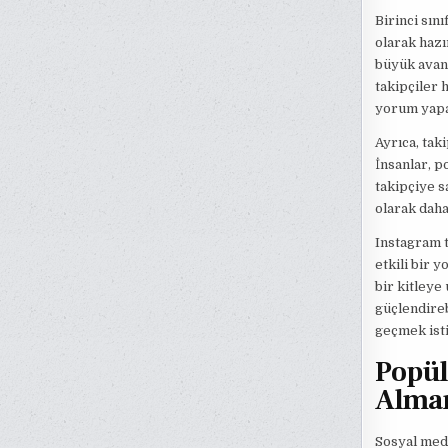
Birinci sını
olarak hazı
büyük avant
takipçiler 
yorum yapa
Ayrıca, tak
İnsanlar, p
takipçiye sa
olarak daha
Instagram t
etkili bir y
bir kitleye
güçlendireb
geçmek isti
Popül
Alman
Sosyal medy