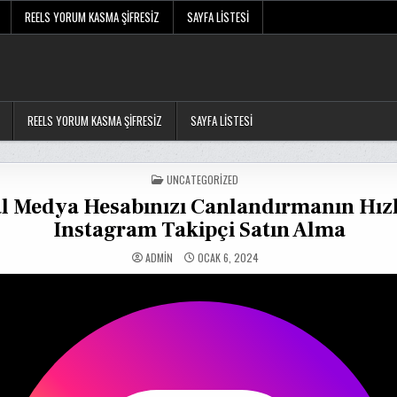
REELS YORUM KASMA ŞIFRESIZ
SAYFA LISTESI
REELS YORUM KASMA ŞIFRESIZ
SAYFA LISTESI
POSTED
UNCATEGORIZED
IN
l Medya Hesabınızı Canlandırmanın Hızl
Instagram Takipçi Satın Alma
ADMIN
OCAK 6, 2024