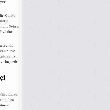
 yer
dir. Çünkü
ınızın
mlidir. Doğru
 faydalar
a trendi,
 seçmek ve
gularsanız,
 ve başarılı
çi
Milyonlarca
ı oldukça
almak.