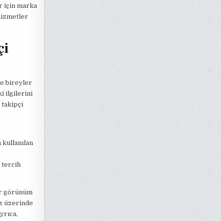
er için marka
 hizmetler
çi
ve bireyler
 ilgilerini
 takipçi
 kullanılan
 tercih
bir görünüm
iz üzerinde
yrıca,