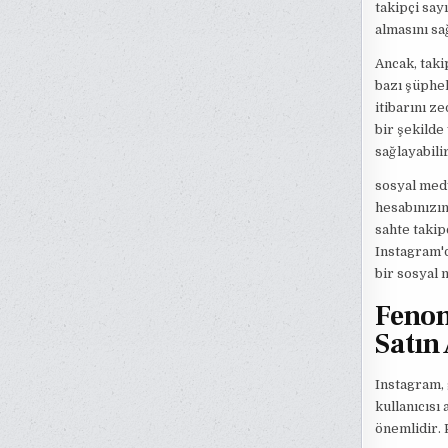
takipçi say
almasını sa
Ancak, taki
bazı şüphel
itibarını z
bir şekilde
sağlayabilir
sosyal medy
hesabınızın
sahte takip
Instagram'd
bir sosyal 
Fenom
Satın
Instagram, 
kullanıcısı
önemlidir. 