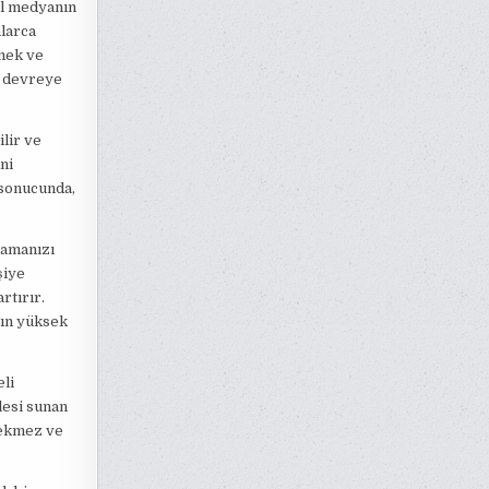
al medyanın
nlarca
kmek ve
a devreye
ilir ve
ni
 sonucunda,
lamanızı
şiye
rtırır.
zın yüksek
eli
lesi sunan
çekmez ve