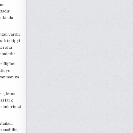
ını
tadır.
noktada
tajı vardır.
ksek takipçi
cı olur.
mindedir.
nürlüğünü
itleye
azanmanıza
ir işletme
zi fark
rünlerinizi
tajları
zanabilir,