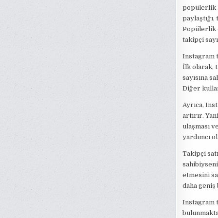
popülerlik 
paylaştığı,
Popülerlik 
takipçi say
Instagram t
İlk olarak, 
sayısına sa
Diğer kulla
Ayrıca, Ins
artırır. Ya
ulaşması ve
yardımcı ola
Takipçi sat
sahibiyseni
etmesini sa
daha geniş b
Instagram t
bulunmaktad