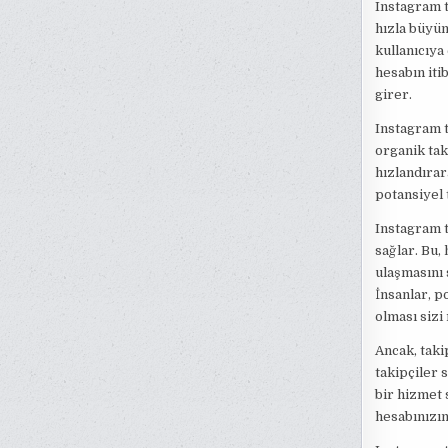
Instagram t
hızla büyüm
kullanıcıya
hesabın iti
girer.
Instagram t
organik tak
hızlandırar
potansiyel 
Instagram t
sağlar. Bu,
ulaşmasını s
İnsanlar, p
olması sizi 
Ancak, taki
takipçiler 
bir hizmet 
hesabınızın