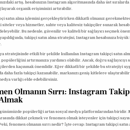
ınızdaki artış, hesabınızın Instagram algoritmasında daha üst sıralarda
ğlayarak organik erişiminizi artırabilir.
pçi satın alma işlemini gerçekleştirirken dikkatli olmanız gerekmekte
i siteler veya hizmetler, sahte veya kalitesiz takipçiler sunarak hesab
edeleyebilir. Bu nedenle, güvenilir ve kaliteli bir sağlayıcı seçmek öne
 yapıldığında, takipçi satın alma stratejisi, Instagram hesabınıza büyük
.
a stratejisinde etkili bir şekilde kullanılan Instagram takipçi satın alm
 popülerliğini artırmanıza yardımcı olabilir. Ancak, doğru sağlayıcıyı
çilerden kaçınmak önemlidir. Eğer dikkatli bir şekilde bu stratejiyi uy
a daha fazla takipçi kazanabilir, markanızı geniş kitlelere ulaştırabilir
medya varlığı elde edebilirsiniz.
en Olmanın Sırrı: Instagram Takip
 Almak
günümüzde popülerliği artan sosyal medya platformlarından biridir. 
 arasında dikkat çekmek ve fenomen olmak isteyenler için takipçi sayıs
Peki, fenomen olmanın sırrı nedir? İşte cevap: Instagram takipçi satın 