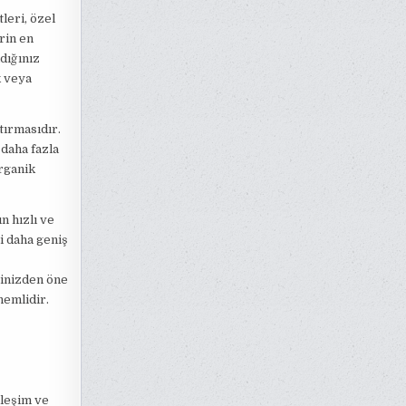
tleri, özel
rin en
ldığınız
k veya
tırmasıdır.
 daha fazla
organik
n hızlı ve
zi daha geniş
rinizden öne
nemlidir.
ileşim ve