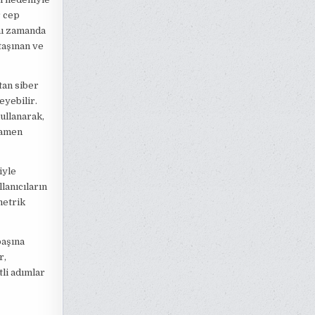
r cep
nı zamanda
taşınan ve
tan siber
eyebilir.
ullanarak,
mamen
iyle
lanıcıların
metrik
başına
r,
tli adımlar