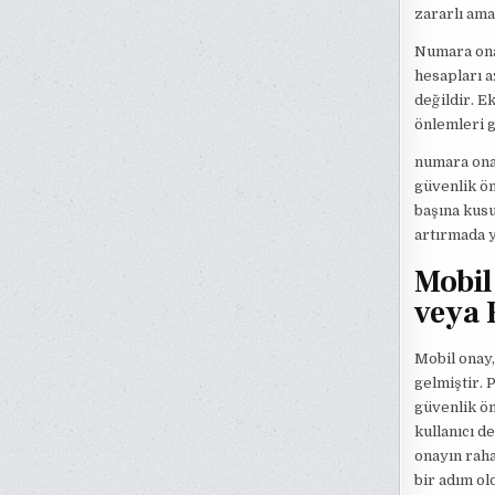
zararlı amaç
Numara onay
hesapları a
değildir. E
önlemleri g
numara onay
güvenlik ön
başına kusu
artırmada y
Mobil
veya 
Mobil onay,
gelmiştir. 
güvenlik ön
kullanıcı d
onayın raha
bir adım o