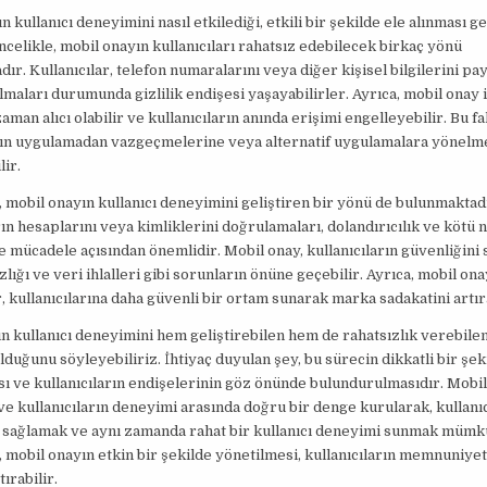
n kullanıcı deneyimini nasıl etkilediği, etkili bir şekilde ele alınması g
celikle, mobil onayın kullanıcıları rahatsız edebilecek birkaç yönü
ır. Kullanıcılar, telefon numaralarını veya diğer kişisel bilgilerini p
maları durumunda gizlilik endişesi yaşayabilirler. Ayrıca, mobil onay 
aman alıcı olabilir ve kullanıcıların anında erişimi engelleyebilir. Bu fa
arın uygulamadan vazgeçmelerine veya alternatif uygulamalara yönelm
lir.
 mobil onayın kullanıcı deneyimini geliştiren bir yönü de bulunmaktadı
rın hesaplarını veya kimliklerini doğrulamaları, dolandırıcılık ve kötü n
le mücadele açısından önemlidir. Mobil onay, kullanıcıların güvenliğini
zlığı ve veri ihlalleri gibi sorunların önüne geçebilir. Ayrıca, mobil o
, kullanıcılarına daha güvenli bir ortam sunarak marka sadakatini artıra
n kullanıcı deneyimini hem geliştirebilen hem de rahatsızlık verebilen
duğunu söyleyebiliriz. İhtiyaç duyulan şey, bu sürecin dikkatli bir şek
ı ve kullanıcıların endişelerinin göz önünde bulundurulmasıdır. Mobi
 ve kullanıcıların deneyimi arasında doğru bir denge kurularak, kullanıc
 sağlamak ve aynı zamanda rahat bir kullanıcı deneyimi sunmak mümkün
 mobil onayın etkin bir şekilde yönetilmesi, kullanıcıların memnuniyet
ırabilir.