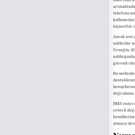
artmaktadır
telefonu nu
kullanıcıla
kişisel bir 
Ancak son y
saldırılar 
Örneğin, SI
saldırganla
güvenli olm
Bu nedenle,
desteklenme
hesaplarını
doğrulama g
SMS onayı m
yeterli değ
kendilerini
atmaya dev