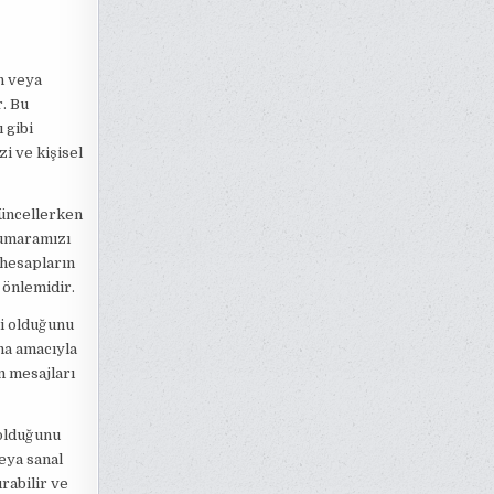
n veya
. Bu
 gibi
i ve kişisel
güncellerken
 numaramızı
 hesapların
 önlemidir.
li olduğunu
ma amacıyla
m mesajları
 olduğunu
eya sanal
rabilir ve