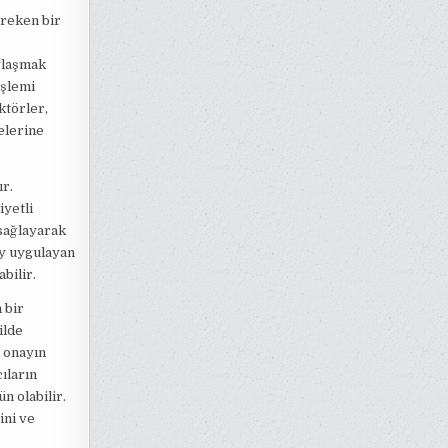
ereken bir
aylaşmak
işlemi
ktörler,
elerine
r.
iyetli
 sağlayarak
nay uygulayan
bilir.
 bir
ilde
l onayın
ıların
 olabilir.
ini ve