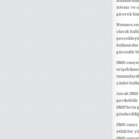
kullanıcını
istenir ve 
girerek kim
Numara onay
olarak kull
gerçekleşt
kullanıcıla
güvenilir bi
SMS onayını
erişebilmes
tamamlayabi
çünkü kulla
Ancak SMS o
gecikebilir
SMS'lerin g
gönderildiği
SMS onayı, 
etkili bir 
SMS onayını