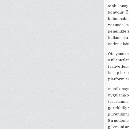
Mobil onayı
konudur. Ön
bulunmaktad
zorunda kal
genellikle z
kullanıcıl
neden olabi
Öte yandan,
Kullanıcıla
faaliyetler
hesap hırsı
platformlar
mobil onayı
uygulama ol
tasarlanmas
gerekliliği
güvenliğini
Bu nedenle,
güvenini art