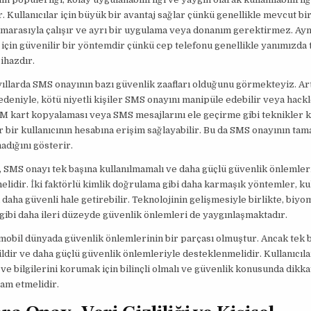
. Kullanıcılar için büyük bir avantaj sağlar çünkü genellikle mevcut bi
marasıyla çalışır ve ayrı bir uygulama veya donanım gerektirmez. Ay
r için güvenilir bir yöntemdir çünkü cep telefonu genellikle yanımızda 
cihazdır.
ıllarda SMS onayının bazı güvenlik zaafları olduğunu görmekteyiz. Ar
nedeniyle, kötü niyetli kişiler SMS onayını manipüle edebilir veya hackl
M kart kopyalaması veya SMS mesajlarını ele geçirme gibi teknikler k
r bir kullanıcının hesabına erişim sağlayabilir. Bu da SMS onayının ta
adığını gösterir.
 SMS onayı tek başına kullanılmamalı ve daha güçlü güvenlik önlemler
lidir. İki faktörlü kimlik doğrulama gibi daha karmaşık yöntemler, kul
 daha güvenli hale getirebilir. Teknolojinin gelişmesiyle birlikte, biyo
ibi daha ileri düzeyde güvenlik önlemleri de yaygınlaşmaktadır.
obil dünyada güvenlik önlemlerinin bir parçası olmuştur. Ancak tek 
ildir ve daha güçlü güvenlik önlemleriyle desteklenmelidir. Kullanıcıla
 ve bilgilerini korumak için bilinçli olmalı ve güvenlik konusunda dikka
am etmelidir.