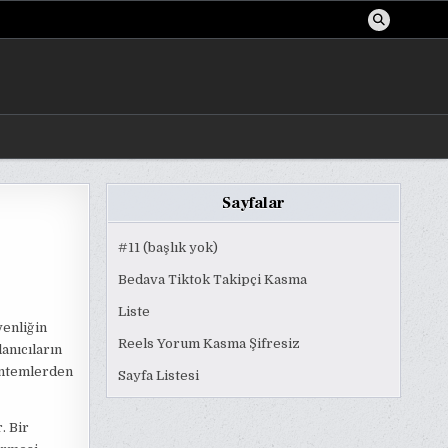
Sayfalar
#11 (başlık yok)
Bedava Tiktok Takipçi Kasma
Liste
venliğin
Reels Yorum Kasma Şifresiz
anıcıların
yöntemlerden
Sayfa Listesi
. Bir