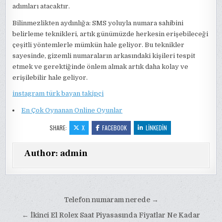
adımları atacaktır.
Bilinmezlikten aydınlığa: SMS yoluyla numara sahibini
belirleme teknikleri, artık günümüzde herkesin erişebileceği
çeşitli yöntemlerle mümkün hale geliyor. Bu teknikler
sayesinde, gizemli numaraların arkasındaki kişileri tespit
etmek ve gerektiğinde önlem almak artık daha kolay ve
erişilebilir hale geliyor.
instagram türk bayan takipçi
En Çok Oynanan Online Oyunlar
SHARE:
X
FACEBOOK
LINKEDIN
Author:
admin
Yazı
Telefon numaram nerede →
gezinmesi
← İkinci El Rolex Saat Piyasasında Fiyatlar Ne Kadar