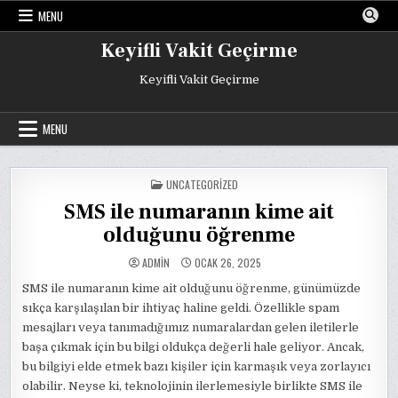
Skip
MENU
to
content
Keyifli Vakit Geçirme
Keyifli Vakit Geçirme
MENU
POSTED
UNCATEGORIZED
IN
SMS ile numaranın kime ait
olduğunu öğrenme
ADMIN
OCAK 26, 2025
SMS ile numaranın kime ait olduğunu öğrenme, günümüzde
sıkça karşılaşılan bir ihtiyaç haline geldi. Özellikle spam
mesajları veya tanımadığımız numaralardan gelen iletilerle
başa çıkmak için bu bilgi oldukça değerli hale geliyor. Ancak,
bu bilgiyi elde etmek bazı kişiler için karmaşık veya zorlayıcı
olabilir. Neyse ki, teknolojinin ilerlemesiyle birlikte SMS ile