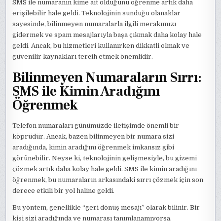
SMS ile numaranın kime ait olduğunu öğrenme artık daha
erişilebilir hale geldi. Teknolojinin sunduğu olanaklar
sayesinde, bilinmeyen numaralarla ilgili merakımızı
gidermek ve spam mesajlarıyla başa çıkmak daha kolay hale
geldi. Ancak, bu hizmetleri kullanırken dikkatli olmak ve
güvenilir kaynakları tercih etmek önemlidir.
Bilinmeyen Numaraların Sırrı:
SMS ile Kimin Aradığını
Öğrenmek
Telefon numaraları günümüzde iletişimde önemli bir
köprüdür. Ancak, bazen bilinmeyen bir numara sizi
aradığında, kimin aradığını öğrenmek imkansız gibi
görünebilir. Neyse ki, teknolojinin gelişmesiyle, bu gizemi
çözmek artık daha kolay hale geldi. SMS ile kimin aradığını
öğrenmek, bu numaraların arkasındaki sırrı çözmek için son
derece etkili bir yol haline geldi.
Bu yöntem, genellikle “geri dönüş mesajı” olarak bilinir. Bir
kişi sizi aradığında ve numarası tanımlanamıyorsa,