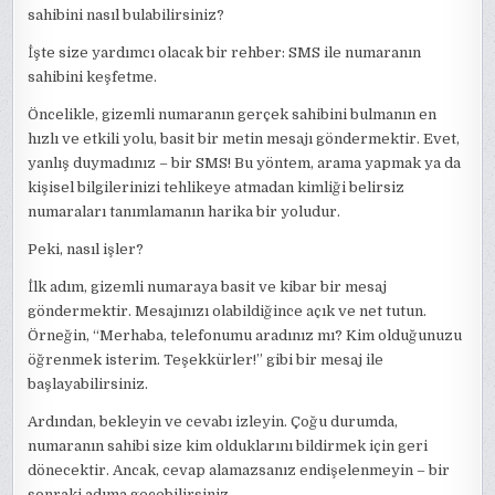
sahibini nasıl bulabilirsiniz?
İşte size yardımcı olacak bir rehber: SMS ile numaranın
sahibini keşfetme.
Öncelikle, gizemli numaranın gerçek sahibini bulmanın en
hızlı ve etkili yolu, basit bir metin mesajı göndermektir. Evet,
yanlış duymadınız – bir SMS! Bu yöntem, arama yapmak ya da
kişisel bilgilerinizi tehlikeye atmadan kimliği belirsiz
numaraları tanımlamanın harika bir yoludur.
Peki, nasıl işler?
İlk adım, gizemli numaraya basit ve kibar bir mesaj
göndermektir. Mesajınızı olabildiğince açık ve net tutun.
Örneğin, “Merhaba, telefonumu aradınız mı? Kim olduğunuzu
öğrenmek isterim. Teşekkürler!” gibi bir mesaj ile
başlayabilirsiniz.
Ardından, bekleyin ve cevabı izleyin. Çoğu durumda,
numaranın sahibi size kim olduklarını bildirmek için geri
dönecektir. Ancak, cevap alamazsanız endişelenmeyin – bir
sonraki adıma geçebilirsiniz.