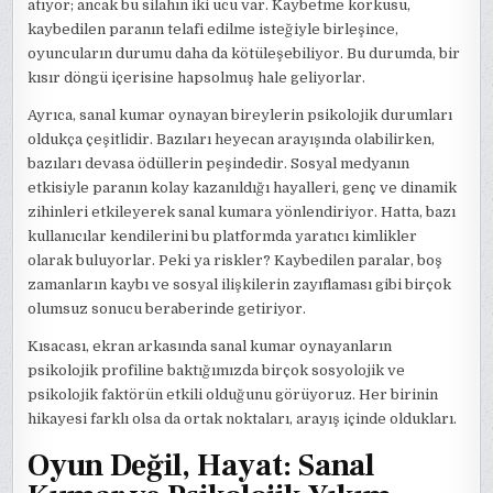
atıyor; ancak bu silahın iki ucu var. Kaybetme korkusu,
kaybedilen paranın telafi edilme isteğiyle birleşince,
oyuncuların durumu daha da kötüleşebiliyor. Bu durumda, bir
kısır döngü içerisine hapsolmuş hale geliyorlar.
Ayrıca, sanal kumar oynayan bireylerin psikolojik durumları
oldukça çeşitlidir. Bazıları heyecan arayışında olabilirken,
bazıları devasa ödüllerin peşindedir. Sosyal medyanın
etkisiyle paranın kolay kazanıldığı hayalleri, genç ve dinamik
zihinleri etkileyerek sanal kumara yönlendiriyor. Hatta, bazı
kullanıcılar kendilerini bu platformda yaratıcı kimlikler
olarak buluyorlar. Peki ya riskler? Kaybedilen paralar, boş
zamanların kaybı ve sosyal ilişkilerin zayıflaması gibi birçok
olumsuz sonucu beraberinde getiriyor.
Kısacası, ekran arkasında sanal kumar oynayanların
psikolojik profiline baktığımızda birçok sosyolojik ve
psikolojik faktörün etkili olduğunu görüyoruz. Her birinin
hikayesi farklı olsa da ortak noktaları, arayış içinde oldukları.
Oyun Değil, Hayat: Sanal