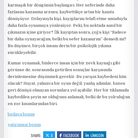
karmaşık bir döngünün başlangıcı. Her seferinde daha
fazlasını kazanma arzusu, kaybettikçe artan bir kanıta
dönüşüyor. Dolayısıyla kişi, kayıplarını telafi etme umuduyla
daha fazla oynamaya yönleniyor. Peki, bu noktada nasıl bir
çıkmazın içine giriyor? İlk kayıptan sonra, çoğu kişi “Sadece
bir daha oynayacağım, belki bu sefer kazanırım” demedi mi?
Bu düşünce, birçok insanı derin bir psikolojik yıkıma
sürükleyebilir.
Kumar oynamak, binlerce insan için bir zevk kaynağı gibi
görünse de, sonrasında getirilen sonuçlar karşısında
derinlemesine düşünmek gerekir. Bu yarışın kaybedeni kim
olacak? Hayat, yalnızca bir oyun değil; yanlış adımlar, bazen
geri dönüşü olmayan sorunlara yol açabilir. Her bir tıklamada
kaybedilen şeyin ne olduğunu anlamak, belki de bu yolculuğun
en zor kısımlarından biri.
bedava bonus
yatırımsız bonus
SHARE:
X
FACEBOOK
LINKEDIN