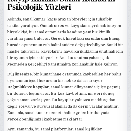
Psikolojik Yüzleri
Aslında, sanal kumar, kaçış arayan bireyler için tuhaf bir
cazibe yaratıyor. Günlük stres ve kaygıdan sıyrılmak isteyen
birçok kişi, bu sanal ortamlarda kendine yeni bir kimlik
yaratma şansı buluyor.
Gerçek hayattaki sorunlardan kaçış
,
burada oyuncunun ruh halini aniden değiştirebiliyor. Sanki bir
maske takıyorlar; kayıplarını, hayal kırıklıklarını unutmak için
bir oyunun içine atılıyorlar. Ama bu unutma çabası, çok
geçmeden gerçekliği yansıtmakta zorlanabilir hale geliyor.
Düşünsenize, bir kumarhane ortamında kaybedilen her bahis,
oyuncunun içsel huzurunu bir nebze daha sarsıyor.
Bağımlılık ve kayıplar
, sanal kumar dünyasında iç içe geçmiş
bir döngü oluşturuyor. Bir kez kaybettiniz mi, geri dönüş
çoğu zaman zorlaşıyor. Bu kayıplar yalnızca maddi açıdan
değil, sosyal ve duygusal alanlarda da derin yaralar açabilir.
Zamanla, sanal kumar cenneti haline gelen bir dünyada
gerçek benliğimizi kaybetme riski artar.
Aynı zamanda, bu sanal platformlar, sanal kişilikler