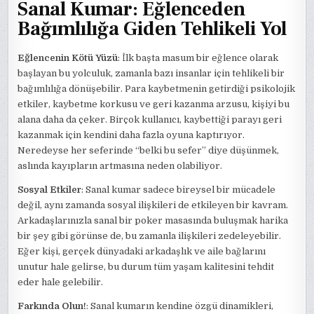
Sanal Kumar: Eğlenceden
Bağımlılığa Giden Tehlikeli Yol
Eğlencenin Kötü Yüzü
: İlk başta masum bir eğlence olarak
başlayan bu yolculuk, zamanla bazı insanlar için tehlikeli bir
bağımlılığa dönüşebilir. Para kaybetmenin getirdiği psikolojik
etkiler, kaybetme korkusu ve geri kazanma arzusu, kişiyi bu
alana daha da çeker. Birçok kullanıcı, kaybettiği parayı geri
kazanmak için kendini daha fazla oyuna kaptırıyor.
Neredeyse her seferinde “belki bu sefer” diye düşünmek,
aslında kayıpların artmasına neden olabiliyor.
Sosyal Etkiler
: Sanal kumar sadece bireysel bir mücadele
değil, aynı zamanda sosyal ilişkileri de etkileyen bir kavram.
Arkadaşlarınızla sanal bir poker masasında buluşmak harika
bir şey gibi görünse de, bu zamanla ilişkileri zedeleyebilir.
Eğer kişi, gerçek dünyadaki arkadaşlık ve aile bağlarını
unutur hale gelirse, bu durum tüm yaşam kalitesini tehdit
eder hale gelebilir.
Farkında Olun!
: Sanal kumarın kendine özgü dinamikleri,