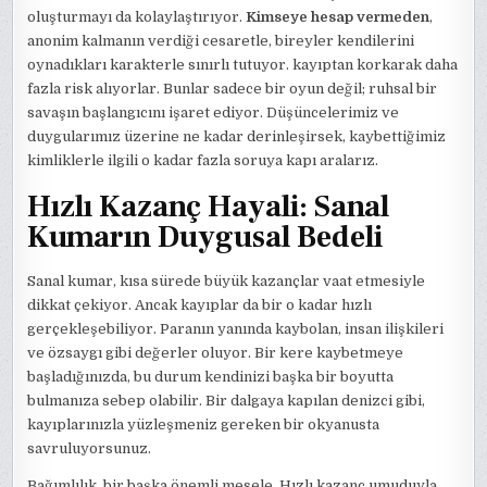
oluşturmayı da kolaylaştırıyor.
Kimseye hesap vermeden
,
anonim kalmanın verdiği cesaretle, bireyler kendilerini
oynadıkları karakterle sınırlı tutuyor. kayıptan korkarak daha
fazla risk alıyorlar. Bunlar sadece bir oyun değil; ruhsal bir
savaşın başlangıcını işaret ediyor. Düşüncelerimiz ve
duygularımız üzerine ne kadar derinleşirsek, kaybettiğimiz
kimliklerle ilgili o kadar fazla soruya kapı aralarız.
Hızlı Kazanç Hayali: Sanal
Kumarın Duygusal Bedeli
Sanal kumar, kısa sürede büyük kazançlar vaat etmesiyle
dikkat çekiyor. Ancak kayıplar da bir o kadar hızlı
gerçekleşebiliyor. Paranın yanında kaybolan, insan ilişkileri
ve özsaygı gibi değerler oluyor. Bir kere kaybetmeye
başladığınızda, bu durum kendinizi başka bir boyutta
bulmanıza sebep olabilir. Bir dalgaya kapılan denizci gibi,
kayıplarınızla yüzleşmeniz gereken bir okyanusta
savruluyorsunuz.
Bağımlılık, bir başka önemli mesele. Hızlı kazanç umuduyla