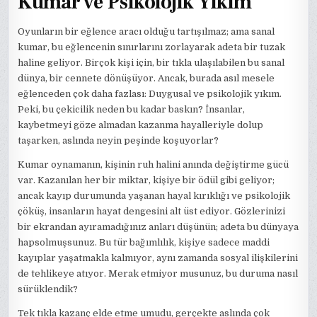
Kumar ve Psikolojik Yıkım
Oyunların bir eğlence aracı olduğu tartışılmaz; ama sanal
kumar, bu eğlencenin sınırlarını zorlayarak adeta bir tuzak
haline geliyor. Birçok kişi için, bir tıkla ulaşılabilen bu sanal
dünya, bir cennete dönüşüyor. Ancak, burada asıl mesele
eğlenceden çok daha fazlası: Duygusal ve psikolojik yıkım.
Peki, bu çekicilik neden bu kadar baskın? İnsanlar,
kaybetmeyi göze almadan kazanma hayalleriyle dolup
taşarken, aslında neyin peşinde koşuyorlar?
Kumar oynamanın, kişinin ruh halini anında değiştirme gücü
var. Kazanılan her bir miktar, kişiye bir ödül gibi geliyor;
ancak kayıp durumunda yaşanan hayal kırıklığı ve psikolojik
çöküş, insanların hayat dengesini alt üst ediyor. Gözlerinizi
bir ekrandan ayıramadığınız anları düşünün; adeta bu dünyaya
hapsolmuşsunuz. Bu tür bağımlılık, kişiye sadece maddi
kayıplar yaşatmakla kalmıyor, aynı zamanda sosyal ilişkilerini
de tehlikeye atıyor. Merak etmiyor musunuz, bu duruma nasıl
sürüklendik?
Tek tıkla kazanç elde etme umudu, gerçekte aslında çok