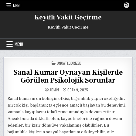
Skip
MENU
to
content
Keyifli Vakit Geçirme
Keyifli Vakit Geçirme
MENU
POSTED
UNCATEGORIZED
IN
Sanal Kumar Oynayan Kişilerde
Görülen Psikolojik Sorunlar
ADMIN
OCAK 9, 2025
Sanal kumarın en belirgin etkisi, bağımlılık yapıcı özelliğidir.
Birçok kişi, başlangıçta eğlence amaçlı başlayan bu deneyimi,
zamanla kayıplarını telafi etme umuduyla devam ettirir.
Ancak burada dikkatli olun, kaybetmelerine rağmen devam
edenler, bir kısır döngüye yakalanmış olabilirler. Bu
bağımlılık, kişilerin sosyal hayatlarını etkileyebilir, aile