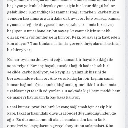
başlayan yolculuk, birçok oyuncu için bir kısır döngü haline
gelebiliyor. Kazandıkça kazanma isteği artarken, kaybettikçe
yeniden kazanma arzusu daha da büyüyor. İşte burada, kumar
oynama isteği ile duygusal huzursuzluk arasında bir savaş
başlıyor. Kumarhaneler, bu savaşı kazanmak için sürekli
olarak yeni yöntemler geliştiriyor. Peki, bu savaşta kaybeden
kim oluyor? Tüm bunların altında, gerçek duygularını bastıran
bir birey var.
Kumar oynama deneyimi çoğu zaman bir hayal kırıklığı ile
sona eriyor. Kazanç hayali, tuvalet kağıdı kadar hızlı bir
şekilde kaybolabiliyor. Ve kayıplar, yalnızlık hissini de
beraberinde getiriyor. Aile ve arkadaşlar, bir kişinin sanal
kumar bağımlılığına tanık olduğunda, genellikle bu durumdan
uzaklaşmayı tercih ediyorlar. Bu noktada kişi, hem maddi hem
de manevi kayıplarıyla baş başa kalıyor.
Sanal kumar: pratikte hızlı kazanç sağlamak için cazip bir
kapı, fakat arkasındaki duygusal bedel düşünüldüğünden de
ağır. Bu durumda önemli olan, insanların bu kısmı fark
etmeleri ve kayıplarının gerçek boyutunu anlamaları. Kim