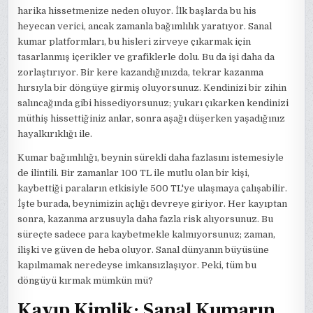
harika hissetmenize neden oluyor. İlk başlarda bu his
heyecan verici, ancak zamanla bağımlılık yaratıyor. Sanal
kumar platformları, bu hisleri zirveye çıkarmak için
tasarlanmış içerikler ve grafiklerle dolu. Bu da işi daha da
zorlaştırıyor. Bir kere kazandığınızda, tekrar kazanma
hırsıyla bir döngüye girmiş oluyorsunuz. Kendinizi bir zihin
salıncağında gibi hissediyorsunuz; yukarı çıkarken kendinizi
müthiş hissettiğiniz anlar, sonra aşağı düşerken yaşadığınız
hayalkırıklığı ile.
Kumar bağımlılığı, beynin sürekli daha fazlasını istemesiyle
de ilintili. Bir zamanlar 100 TL ile mutlu olan bir kişi,
kaybettiği paraların etkisiyle 500 TL'ye ulaşmaya çalışabilir.
İşte burada, beynimizin açlığı devreye giriyor. Her kayıptan
sonra, kazanma arzusuyla daha fazla risk alıyorsunuz. Bu
süreçte sadece para kaybetmekle kalmıyorsunuz; zaman,
ilişki ve güven de heba oluyor. Sanal dünyanın büyüsüne
kapılmamak neredeyse imkansızlaşıyor. Peki, tüm bu
döngüyü kırmak mümkün mü?
Kayıp Kimlik: Sanal Kumarın