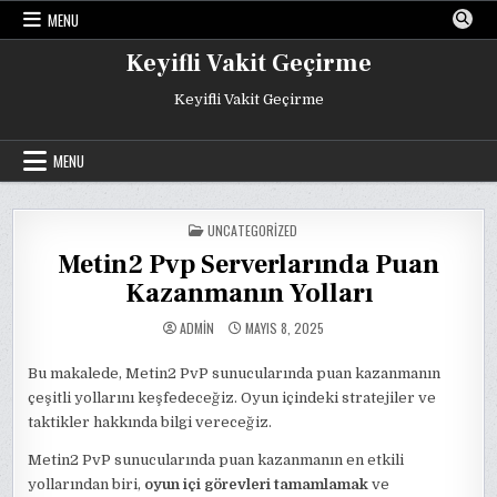
Skip
MENU
to
content
Keyifli Vakit Geçirme
Keyifli Vakit Geçirme
MENU
POSTED
UNCATEGORIZED
IN
Metin2 Pvp Serverlarında Puan
Kazanmanın Yolları
ADMIN
MAYIS 8, 2025
Bu makalede, Metin2 PvP sunucularında puan kazanmanın
çeşitli yollarını keşfedeceğiz. Oyun içindeki stratejiler ve
taktikler hakkında bilgi vereceğiz.
Metin2 PvP sunucularında puan kazanmanın en etkili
yollarından biri,
oyun içi görevleri tamamlamak
ve