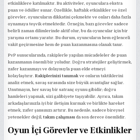
etkinliklere katılmaktır. Bu aktiviteler, oyunculara ekstra
puan ve ödüller sunar. Özellikle, haftalık etkinlikler ve özel
görevler, oyuncuların dikkatini çekmekte ve onları daha fazla
oynamaya teşvik etmektedir. Örneğin, bazı görevler sadece
belirli zaman dilimlerinde aktif olur, bu da oyuncular için bir
yarışma ortamı yaratır. Bu durum, oyuncuların hem eğlenceli
vakit geçirmesine hem de puan kazanmasına olanak tanır.
PvP sunucularında, rakiplerle yapılan mücadeleler de puan
kazanmanın önemli bir yoludur. Doğru stratejiler geliştirmek,
zafer kazanmayı ve dolayısıyla puan elde etmeyi
kolaylaştırır.
Rakiplerinizi tanımak
ve onların taktiklerini
analiz etmek, savaş sırasında size büyük avantajlar sağlar.
Unutmayın, her savaş bir satranç oyunu gibidir; doğru
hamleleri yapmak, sizi galibiyete taşıyabilir. Ayrıca, takım
arkadaşlarınızla iyi bir iletişim kurmak ve birlikte hareket
etmek, zafer şansınızı artırır. Bu nedenle, sadece bireysel
yetenekler değil,
takım çalışması
da son derece önemlidir.
Oyun İçi Görevler ve Etkinlikler