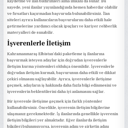
kaydetme ve ilan bildirimleri alma imkanı da sunar. Bu
sayede, yeni ilanlar yayınlandığında hemen haberdar olabilir
ve fırsatları kaçırmadan başvuruda bulunabilirsiniz. İlan
siteleri ayrıca kullanıcıların başvurularını daha etkili hale
getirmelerine yardımcı olacak ipuçları ve kariyer rehberlik
materyalleri de sunabilir.
İşverenlerle İletişim
Kahramanmaraş Elbistan’daki paketleme iş ilanlarına
başvurmak isteyen adaylar için doğrudan işverenlerle
iletişim kurma yöntemleri oldukça önemlidir. İşverenlerle
doğrudan iletişim kurmak, başvurunun daha etkili ve dikkat
çekici olmasını sağlayabilir. Ayrıca, işverenlerle iletişime
geçmek, adayların iş hakkında daha fazla bilgi edinmesini ve
işverenlerin beklentilerini daha iyi anlamasını sağlar.
Bir işverenle iletişime geçmek için farklı yöntemler
kullanabilirsiniz. Öncelikle, işverenin iletişim bilgilerine
ulaşmanız gerekmektedir. İş ilanlarında genellikle işverenin
iletişim bilgileri yer almaktadır. Eğer ilanlarda iletişim
bilgileri bulunmuyorsa, işverenin adını ve şirketin adını