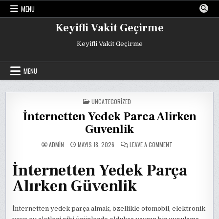
Skip
MENU
to
content
Keyifli Vakit Geçirme
Keyifli Vakit Geçirme
MENU
POSTED
UNCATEGORIZED
IN
İnternetten Yedek Parca Alirken
Guvenlik
ON
ADMIN
MAYIS 18, 2026
LEAVE A COMMENT
İNTERNETTEN
YEDEK
PARCA
İnternetten Yedek Parça
ALIRKEN
GUVENLIK
Alırken Güvenlik
İnternetten yedek parça almak, özellikle otomobil, elektronik