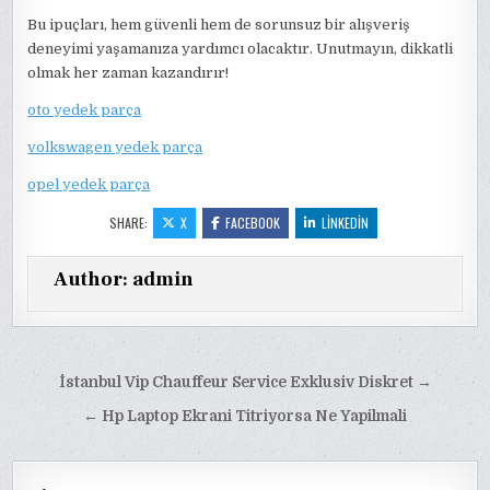
Bu ipuçları, hem güvenli hem de sorunsuz bir alışveriş
deneyimi yaşamanıza yardımcı olacaktır. Unutmayın, dikkatli
olmak her zaman kazandırır!
oto yedek parça
volkswagen yedek parça
opel yedek parça
SHARE:
X
FACEBOOK
LINKEDIN
Author:
admin
Yazı
İstanbul Vip Chauffeur Service Exklusiv Diskret →
gezinmesi
← Hp Laptop Ekrani Titriyorsa Ne Yapilmali