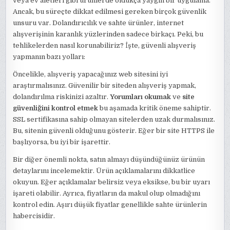
veya ev aletleri gibi ürünlerde oldukça yaygın bir uygulama.
Ancak, bu süreçte dikkat edilmesi gereken birçok güvenlik
unsuru var. Dolandırıcılık ve sahte ürünler, internet
alışverişinin karanlık yüzlerinden sadece birkaçı. Peki, bu
tehlikelerden nasıl korunabiliriz? İşte, güvenli alışveriş
yapmanın bazı yolları:
Öncelikle, alışveriş yapacağınız web sitesini iyi
araştırmalısınız. Güvenilir bir siteden alışveriş yapmak,
dolandırılma riskinizi azaltır.
Yorumları okumak
ve
site
güvenliğini kontrol etmek
bu aşamada kritik öneme sahiptir.
SSL sertifikasına sahip olmayan sitelerden uzak durmalısınız.
Bu, sitenin güvenli olduğunu gösterir. Eğer bir site HTTPS ile
başlıyorsa, bu iyi bir işarettir.
Bir diğer önemli nokta, satın almayı düşündüğünüz ürünün
detaylarını incelemektir. Ürün açıklamalarını dikkatlice
okuyun. Eğer açıklamalar belirsiz veya eksikse, bu bir uyarı
işareti olabilir. Ayrıca, fiyatların da makul olup olmadığını
kontrol edin. Aşırı düşük fiyatlar genellikle sahte ürünlerin
habercisidir.