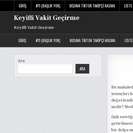
Skip
GIRIŞ
#11 (BAŞLIK YOK)
BEDAVA TIKTOK TAKIPÇI KASMA
LISTE
to
content
Keyifli Vakit Geçirme
Keyifli Vakit Geçirme
GIRIŞ
#11 (BAŞLIK YOK)
BEDAVA TIKTOK TAKIPÇI KASMA
LISTE
Ara
ARA
Bu makale
sonuçları h
değerlendiri
nedir? Nede
Gıdı estetiğ
getirilmesi
bir dolgu m