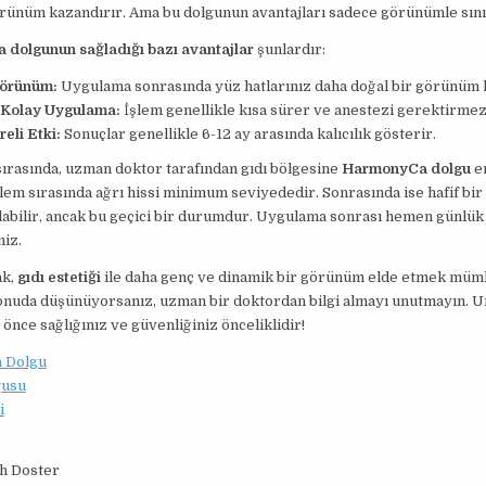
rünüm kazandırır. Ama bu dolgunun avantajları sadece görünümle sınır
dolgunun sağladığı bazı avantajlar
şunlardır:
örünüm:
Uygulama sonrasında yüz hatlarınız daha doğal bir görünüm 
e Kolay Uygulama:
İşlem genellikle kısa sürer ve anestezi gerektirmez
eli Etki:
Sonuçlar genellikle 6-12 ay arasında kalıcılık gösterir.
ırasında, uzman doktor tarafından gıdı bölgesine
HarmonyCa dolgu
e
işlem sırasında ağrı hissi minimum seviyededir. Sonrasında ise hafif bir 
abilir, ancak bu geçici bir durumdur. Uygulama sonrası hemen günlük
niz.
ak,
gıdı estetiği
ile daha genç ve dinamik bir görünüm elde etmek müm
konuda düşünüyorsanız, uzman bir doktordan bilgi almayı unutmayın. 
önce sağlığınız ve güvenliğiniz önceliklidir!
 Dolgu
gusu
i
ah Doster