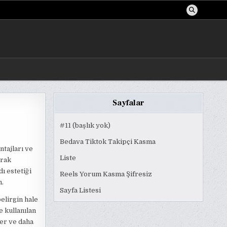
Sayfalar
#11 (başlık yok)
Bedava Tiktok Takipçi Kasma
ntajları ve
Liste
arak
dı estetiği
Reels Yorum Kasma Şifresiz
m.
Sayfa Listesi
belirgin hale
e kullanılan
ler ve daha