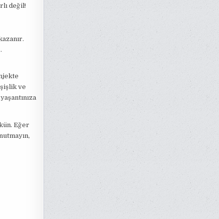
lı değil!
kazanır.
.
njekte
şişlik ve
 yaşantınıza
kün. Eğer
Unutmayın,