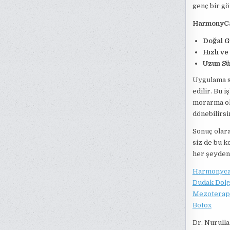
genç bir gö
HarmonyCa 
Doğal G
Hızlı v
Uzun Sür
Uygulama s
edilir. Bu 
morarma ol
dönebilirsi
Sonuç olar
siz de bu 
her şeyden 
Harmonyca
Dudak Dol
Mezoterap
Botox
Dr. Nurull