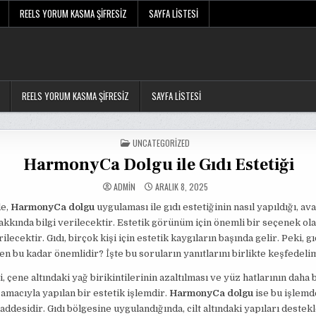
REELS YORUM KASMA ŞIFRESIZ
SAYFA LISTESI
REELS YORUM KASMA ŞIFRESIZ
SAYFA LISTESI
POSTED
UNCATEGORIZED
IN
HarmonyCa Dolgu ile Gıdı Estetiği
ADMIN
ARALIK 8, 2025
de,
HarmonyCa dolgu
uygulaması ile gıdı estetiğinin nasıl yapıldığı, ava
akkında bilgi verilecektir. Estetik görünüm için önemli bir seçenek ol
lecektir. Gıdı, birçok kişi için estetik kaygıların başında gelir. Peki, gı
n bu kadar önemlidir? İşte bu soruların yanıtlarını birlikte keşfedeli
i, çene altındaki yağ birikintilerinin azaltılması ve yüz hatlarının daha 
 amacıyla yapılan bir estetik işlemdir.
HarmonyCa dolgu
ise bu işlemd
addesidir. Gıdı bölgesine uygulandığında, cilt altındaki yapıları destek