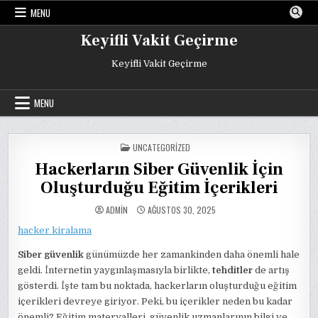
Skip
MENU
to
content
Keyifli Vakit Geçirme
Keyifli Vakit Geçirme
MENU
POSTED
UNCATEGORIZED
IN
Hackerların Siber Güvenlik İçin
Oluşturduğu Eğitim İçerikleri
ADMIN
AĞUSTOS 30, 2025
hacker kiralama
Siber güvenlik
günümüzde her zamankinden daha önemli hale
geldi. İnternetin yaygınlaşmasıyla birlikte,
tehditler
de artış
gösterdi. İşte tam bu noktada, hackerların oluşturduğu eğitim
içerikleri devreye giriyor. Peki, bu içerikler neden bu kadar
önemli? Eğitim materyalleri, güvenlik uzmanlarının bilgi ve