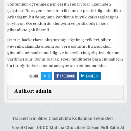
yöntemleri öğrenmek için çeşitli senaryolar üzerinden
çalıştılar. Bu sayede, hem teorik hem de pratik bilgi edindiler.
Arkadaşım, bu deneyimin kendisine büyük katkı sağladığını
söylüyor. Gerçekten de,
deneyim
ve
pratik
bilgi, siber
güvenlikte çok önemli.
Özetle, hackerların oluşturduğu eğitim içerikleri, siber
güvenlik alanında önemli bir yere sahiptir. Bu içerikler,
güvenlik uzmanlarının bilgi ve becerilerini geliştirmelerine
yardımcı olur. Sonuç olarak, siber tehditlerle başa çıkmak için
bu tür eğitimlerin önemi asla göz ardı edilmemelidir.
SHARE:
X
FACEBOOK
LINKEDIN
Author:
admin
Yazı
Hackerların Siber Casuslukta Kullanılan Teknikleri →
gezinmesi
← Vozol Gear 10000 Matcha Chocolate Cream Puff Satın Al