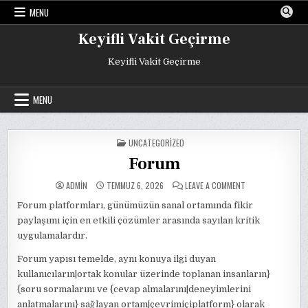
Skip
MENU
to
content
Keyifli Vakit Geçirme
Keyifli Vakit Geçirme
MENU
POSTED
UNCATEGORIZED
IN
Forum
ON
ADMIN
TEMMUZ 6, 2026
LEAVE A COMMENT
FORUM
Forum platformları, günümüzün sanal ortamında fikir
paylaşımı için en etkili çözümler arasında sayılan kritik
uygulamalardır.
Forum yapısı temelde, aynı konuya ilgi duyan
kullanıcıların|ortak konular üzerinde toplanan insanların}
{soru sormalarını ve {cevap almalarını|deneyimlerini
anlatmalarını} sağlayan ortam|çevrimiçiplatform} olarak