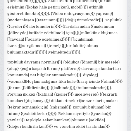
görmektedir}]]}}}}}}}. Akıllı telefon platformları} {forum
erişimini {{kolay hale getirirken}, mobil} }}} etkinlik
gösterebilmekte}}}}}}}. {Video entegrasyonu}}} yapısını}|
{modernleşen {{tasarımını}}}}} {değiştirmektedir}}}. Topluluk
{{üyeleri}}} ilerlemelerin}}}}} {faydalarından {{maksimum
{{düzeyde} istifade edebilmek} için|{{{{{mümkün olduğunca
[[faydalı} [[adapte edebilmek}}}}]] [[için|olmak
üzere]]|sergilemesi} {temel} {[[bir faktör} olmuş
bulunmaktadır|}}}}}}}} gelmektedir}}}}}}.
topluluk davranış normları}}} {oldukça {{önemli} bir mesele}
{olup}, {çoğu başarılı forum} platform}} davranış standartları
konusunda} net bilgiler sunmaktadır}}}}. diyalog}
{yapmak}|Hoşlanmadığınız fikirlerle {barış içinde {{olmak}}}}}
{forum {{kültürünün}}} {{kalbinde}}}}} bulunmaktadır}}}}.
Foruma ilk kez {{katılan} {kişiler}}}} inceleyerek} {{tekrarlı
konuları {{dışlamaya}}} dikkat etmeleri|benzer tartışmaları
{tekrar açmamak için} {çalışmak}}} zorunlu bulunan} bir
tutum} {{exhibitlerler}}}}}}. Reklam niyetiyle {{yazılan}}}
yazılar}}} tepkiyle selamlanırken}|olumsuz {şekilde}
{{değerlendirilirken}}}}} ve yönetim ekibi tarafından}}}