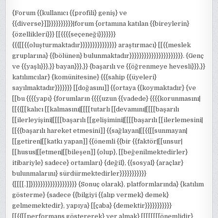
{Forum {{kullanıcı {{profili} geniş} ve
{{diverse}]]}}}}}}}}}}|forum {ortamına katılan {{bireylerin}
{özellikleri}}} [[{{{{seçeneği}}}}}}}
{{{[[{{oluşturmaktadır}}}}}}}}}}}}}}} araştırmacı} [[{{meslek
gruplarına} {{bölünen} bulunmaktadır}}}}}}}}}}}}}}}}}}}}}}. {Genç
ve {{yaşlı}}},}} bayan}}},}} {başarılı ve {{öğrenmeye hevesli}}},}}
katılımcılar} {komünitesine} {{{sahip {{üyeleri}
sayılmaktadır}}}}}}} [[doğasını]] {{ortaya {{koymaktadır} {ve
[[bu {{{{yapı} {forumların {{{{uzun {{vadede} {{{{korunmasını|
[[{{[[kalıcı [[kalmasını|[[[[tutarlı [[devamını|[[[[başarılı
[[ilerleyişini|[[[[başarılı [[gelişimini|[[[[başarılı [[ilerlemesini|
[[{{başarılı hareket etmesini]] {{sağlayan|[[{{[[sunmayan|
[[getiren|[[katkı yapan]] {{önemli {{bir {{faktör|[[unsur|
[[husus|[[etmen|[[bileşen]] {olup}, [[beğenilmektedirler}
itibariyle} sadece} ortamları} {değil}, {{sosyal} {araçlar}
bulunmalarını} sürdürmektedirler}}}}}}}}}}}
{[[[[.]]}}}}}}}}}}}}}}}}}}} {Sonuç olarak}, platformlarında} {katılım
gösterme} {sadece {{bilgiyi {{alıp vermek} demek}
gelmemektedir}, yapıya} [[çaba} {demektir}}}}}}}}}}}
[[{{[[performans göstererek} yer almak} [[[[[[[[önemlidir}