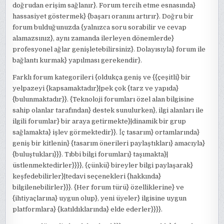
doğrudan erişim sağlanır}. Forum tercih etme esnasında}
hassasiyet göstermek} {başarı oranını artırır}. Doğru bir
forum bulduğunuzda {yalnızca soru sorabilir ve cevap
alamazsınız}, aynı zamanda ilerleyen dönemlerde}
profesyonel ağlar genişletebilirsiniz}. Dolayısıyla} forum ile
bağlantı kurmak} yapılması gerekendir}.
Farklı forum kategorileri {oldukça geniş ve {{çeşitli} bir
yelpazeyi {kapsamaktadır}|pek çok {tarz ve yapıda}
{bulunmaktadır}}. {Teknoloji forumları özel alan bilgisine
sahip olanlar tarafından} destek sunulurken}, ilgi alanları ile
ilgili forumlar} bir araya getirmekte}|dinamik bir grup
sağlamakta} işlev görmektedir}}. İç tasarım} ortamlarında}
geniş bir kitlenin} {tasarım önerileri paylaştıkları} amacıyla}
{buluştukları}}}. Tıbbi bilgi forumları} taşımakta}|
üstlenmektedirler}}}}, {çünkü} bireyler bilgi paylaşarak}
keşfedebilirler}|tedavi seçenekleri {hakkında}
bilgilenebilirler}}}. {Her forum türü} özelliklerine} ve
{ihtiyaçlarına} uygun olup}, yeni üyeler} ilgisine uygun
platformlara} {katıldıklarında} elde ederler}}}}.