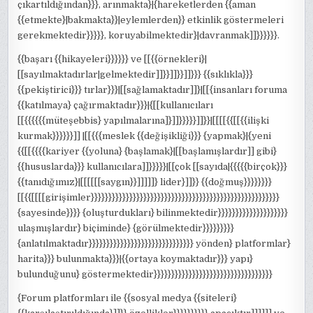
çıkartıldığından}}}, arınmakta}|{hareketlerden {{aman
{{etmekte}|bakmakta}}|eylemlerden}} etkinlik göstermeleri
gerekmektedir}}}}}, koruyabilmektedir}|davranmak]]}}}}}}.
{{başarı {{hikayeleri}}}}}} ve [[{{örnekleri}|
[[sayılmaktadırlar|gelmektedir]]}}]]}}]]}}} {{sıklıkla}}}
{{pekiştirici}}} tırlar}}}|[[sağlamaktadır]]}|[[{insanları foruma
{{katılmaya} çağırmaktadır}}}|{[[kullanıcıları
[[{{{{{{müteşebbis} yapılmalarına]}]]}}}}}]]}}|[[[[{{[[{{ilişki
kurmak}}}}}}]] |[[{{{meslek {{değişikliği}}} {yapmak}|{yeni
{{[[{{{{kariyer {{yoluna} {başlamak}|[[başlamışlardır]] gibi}
{{hususlarda}}} kullanıcılara]]}}}}}|[[çok [[sayıda|{{{{{birçok}}}
{{tanıdığımız}|[[[[[[saygın}}]]]]]} lider}]]}} {{doğmuş}}}}}}}}
[[{{[[[[girişimler}}}}}}}}}}}}}}}}}}}}}}}}}}}}}}}}}}}}}}}}}}}}}}}}}}}}}}
{sayesinde}}}} {oluşturdukları} bilinmektedir}}}}}}}}}}}}}}}}}}}}
ulaşmışlardır} biçiminde} {görülmektedir}}}}}}}}}
{anlatılmaktadır}}}}}}}}}}}}}}}}}}}}}}}}}}}}}} yönden} platformlar}
harita}}} bulunmakta}}}|{{ortaya koymaktadır}}} yapı}
bulunduğunu} göstermektedir}}}}}}}}}}}}}}}}}}}}}}}}}}}}}}}}}}
{Forum platformları ile {{sosyal medya {{siteleri}