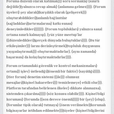
Foruma düzenli olarak katılmak}}} soru sormakla} {sınırlı
değildir}|yalnızca cevap almak} {anlamına gelmez}}}}. {Forum
üyeleri} şey alarak}|karşılıklı olarak {gelişerek}}}
oluşturabildikleri}|anlamlı bağlantılar
{sağladıkları}|artırmalarına} katkı sunan}
deneyimledikleri}}}}}}}. {Forum toplulukları} yalnızca sanal
ortama sınırlı kalmayıp}, {yüz yüze meetup’lar
{{düzenledikleri}|gerçek dünyada buluştukları}}}}. {Bu tür
etkileşimler}}} larını derinleştirmek}|topluluk duygusunu
yaygınlaştırmak}}} oluşturmaktadırlar}, {aynı zamanda}
başarısını} da kolaylaştırmaktadırlar}}}}.
Forum ortamındaki güvenlik ve kontrol mekanizmaları}
ortamı}} işlev} üstlendiği}|önemli bir faktör} {sayıldığı}}}}}.
{Her forum} denetim sistemi {{ile}}} olumsuz
mesajları}|kişisel hakaretleri}}} temizlemeye} etkili olur}}}.
Platform tarafından belirlenen ilkeler} dikkate alınmazsa},
sistemden çıkarılma}}}}} {söz konusu olabilir}}}}. Kişisel bilgi
koruması} {forumda {{son derece önemli}}}}} bir {şey} {olup},
{forumlar tipik olarak} tutmaya} {önem verilmekte}|korumalı
bilgisayarlar istihdam edilmekte}}}|üyeler {kişisel bilgilerini