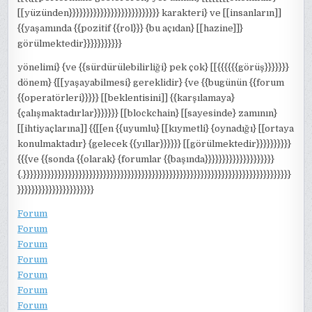
[[yüzünden}}}}}}}}}}}}}}}}}}}}}}}}}} karakteri} ve [[insanların]]
{{yaşamında {{pozitif {{rol}}} {bu açıdan} [[hazine]]}
görülmektedir}}}}}}}}}}}
yönelimi} {ve {{sürdürülebilirliği} pek çok} [[{{{{{{görüş}}}}}}}
dönem} {[[yaşayabilmesi} gereklidir} {ve {{bugünün {{forum
{{operatörleri}}}}} [[beklentisini]] {{karşılamaya}
{çalışmaktadırlar}}}}}}} [[blockchain} [[sayesinde} zamının}
[[ihtiyaçlarına]] {{[[en {{uyumlu} [[kıymetli} {oynadığı} [[ortaya
konulmaktadır} {gelecek {{yıllar}}}}}} [[görülmektedir}}}}}}}}}}
{{{ve {{sonda {{olarak} {forumlar {{başında}}}}}}}}}}}}}}}}}}}}
{.}}}}}}}}}}}}}}}}}}}}}}}}}}}}}}}}}}}}}}}}}}}}}}}}}}}}}}}}}}}}}}}}}}}}}}}}}}}}}
}}}}}}}}}}}}}}}}}}}}}}
Forum
Forum
Forum
Forum
Forum
Forum
Forum