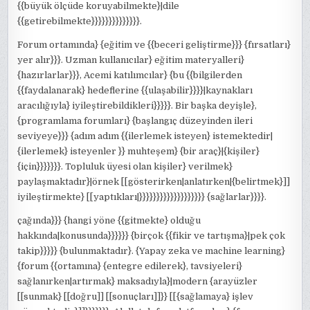
{{büyük ölçüde koruyabilmekte}|dile
{{getirebilmekte}}}}}}}}}}}}}}.
Forum ortamında} {eğitim ve {{beceri geliştirme}}} {fırsatları}
yer alır}}}. Uzman kullanıcılar} eğitim materyalleri}
{hazırlarlar}}}, Acemi katılımcılar} {bu {{bilgilerden
{{faydalanarak} hedeflerine {{ulaşabilir}}}}|kaynakları
aracılığıyla} iyileştirebildikleri}}}}}. Bir başka deyişle},
{programlama forumları} {başlangıç düzeyinden ileri
seviyeye}}} {adım adım {{ilerlemek isteyen} istemektedir|
{ilerlemek} isteyenler }} muhteşem} {bir araç}|{kişiler}
{için}}}}}}}. Topluluk üyesi olan kişiler} verilmek}
paylaşmaktadır}|örnek [[gösterirken|anlatırken|{belirtmek}]]
iyileştirmekte} [[yaptıkları|}}}}}}}}}}}}}}}}}}} {sağlarlar}}}}.
çağında}}} {hangi yöne {{gitmekte} olduğu
hakkında|konusunda}}}}}} {birçok {{fikir ve tartışma}|pek çok
takip}}}}} {bulunmaktadır}. {Yapay zeka ve machine learning}
{forum {{ortamına} {entegre edilerek}, tavsiyeleri}
sağlanırken|artırmak} maksadıyla}|modern {arayüzler
[[sunmak} [[doğru]] [[sonuçları]]}} [[{sağlamaya} işlev