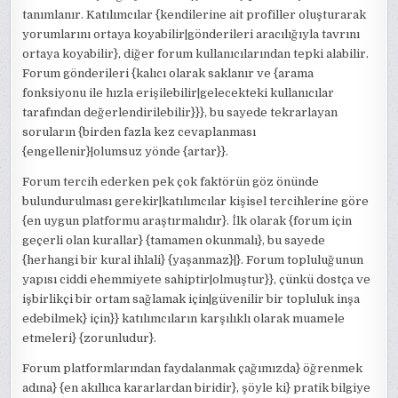
tanımlanır. Katılımcılar {kendilerine ait profiller oluşturarak
yorumlarını ortaya koyabilir|gönderileri aracılığıyla tavrını
ortaya koyabilir}, diğer forum kullanıcılarından tepki alabilir.
Forum gönderileri {kalıcı olarak saklanır ve {arama
fonksiyonu ile hızla erişilebilir|gelecekteki kullanıcılar
tarafından değerlendirilebilir}}}, bu sayede tekrarlayan
soruların {birden fazla kez cevaplanması
{engellenir}|olumsuz yönde {artar}}.
Forum tercih ederken pek çok faktörün göz önünde
bulundurulması gerekir|katılımcılar kişisel tercihlerine göre
{en uygun platformu araştırmalıdır}. İlk olarak {forum için
geçerli olan kurallar} {tamamen okunmalı}, bu sayede
{herhangi bir kural ihlali} {yaşanmaz}|}. Forum topluluğunun
yapısı ciddi ehemmiyete sahiptir|olmuştur}}, çünkü dostça ve
işbirlikçi bir ortam sağlamak için|güvenilir bir topluluk inşa
edebilmek} için}} katılımcıların karşılıklı olarak muamele
etmeleri} {zorunludur}.
Forum platformlarından faydalanmak çağımızda} öğrenmek
adına} {en akıllıca kararlardan biridir}, şöyle ki} pratik bilgiye