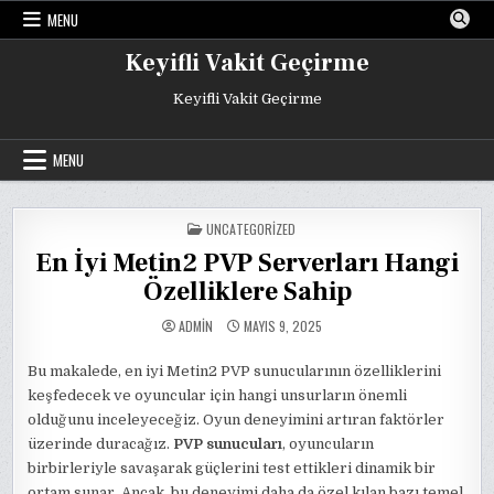
Skip
MENU
to
content
Keyifli Vakit Geçirme
Keyifli Vakit Geçirme
MENU
POSTED
UNCATEGORIZED
IN
En İyi Metin2 PVP Serverları Hangi
Özelliklere Sahip
ADMIN
MAYIS 9, 2025
Bu makalede, en iyi Metin2 PVP sunucularının özelliklerini
keşfedecek ve oyuncular için hangi unsurların önemli
olduğunu inceleyeceğiz. Oyun deneyimini artıran faktörler
üzerinde duracağız.
PVP sunucuları
, oyuncuların
birbirleriyle savaşarak güçlerini test ettikleri dinamik bir
ortam sunar. Ancak, bu deneyimi daha da özel kılan bazı temel