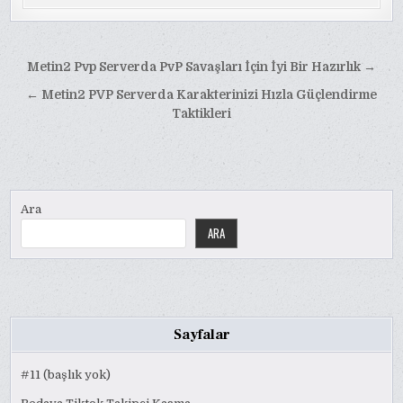
Yazı
Metin2 Pvp Serverda PvP Savaşları İçin İyi Bir Hazırlık →
gezinmesi
← Metin2 PVP Serverda Karakterinizi Hızla Güçlendirme
Taktikleri
Ara
ARA
Sayfalar
#11 (başlık yok)