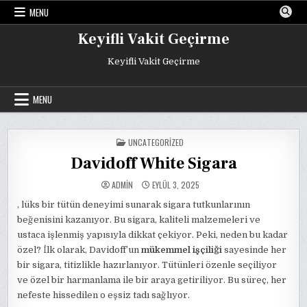
Skip
MENU
to
content
Keyifli Vakit Geçirme
Keyifli Vakit Geçirme
MENU
POSTED
UNCATEGORIZED
IN
Davidoff White Sigara
ADMIN
EYLÜL 3, 2025
, lüks bir tütün deneyimi sunarak sigara tutkunlarının
beğenisini kazanıyor. Bu sigara, kaliteli malzemeleri ve
ustaca işlenmiş yapısıyla dikkat çekiyor. Peki, neden bu kadar
özel? İlk olarak, Davidoff’un
mükemmel işçiliği
sayesinde her
bir sigara, titizlikle hazırlanıyor. Tütünleri özenle seçiliyor
ve özel bir harmanlama ile bir araya getiriliyor. Bu süreç, her
nefeste hissedilen o eşsiz tadı sağlıyor.