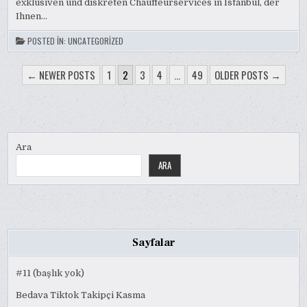
exklusiven und diskreten Chauffeurservices in Istanbul, der
DISKRET
Ihnen…
POSTED IN:
UNCATEGORIZED
YAZI
← NEWER POSTS
1
2
3
4
…
49
OLDER POSTS →
SAYFALAMASI
Ara
ARA
Sayfalar
#11 (başlık yok)
Bedava Tiktok Takipçi Kasma