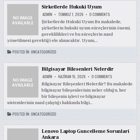
Sirketlerde Hukuki Uyum
ON
ADMIN
TEMMUZ 1, 2026
0 COMMENTS
SIRKETLERDE
HUKUKI
Şirketlerde Hukuki Uyum Bu makalede,
UYUM
şirketlerin hukuki uyum süreçlerinin önemi,
gereklilikleri ve bu süreçlerin nasıl
yönetilmesi gerektiği ele alınacaktır. Uyum,…
POSTED IN:
UNCATEGORIZED
Bilgisayar Bilesenleri Nelerdir
ON
ADMIN
HAZIRAN 15, 2026
0 COMMENTS
BILGISAYAR
BILESENLERI
Bilgisayar Bileşenleri Nelerdir? Bu makalede
NELERDIR
bilgisayar bileşenlerinin neler olduğu, her
bir bileşenin işlevi ve bilgisayar
sistemlerinin nasıl çalıştığı hakkında bilgi…
POSTED IN:
UNCATEGORIZED
Lenovo Laptop Guncelleme Sorunlari
Ankara