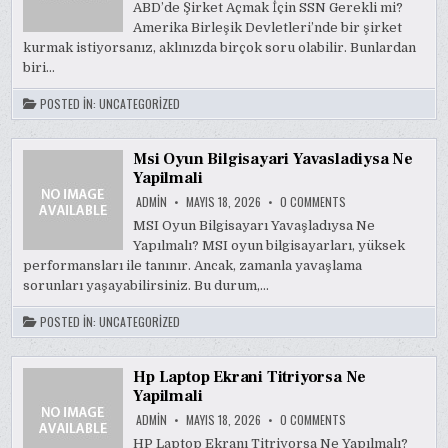
SIRKET
ABD’de Şirket Açmak İçin SSN Gerekli mi?
ACMAK
Amerika Birleşik Devletleri’nde bir şirket
İCIN
SSN
kurmak istiyorsanız, aklınızda birçok soru olabilir. Bunlardan
GEREKLI
MI
biri…
POSTED IN:
UNCATEGORIZED
Msi Oyun Bilgisayari Yavasladiysa Ne
Yapilmali
ON
ADMIN
MAYIS 18, 2026
0 COMMENTS
MSI
OYUN
MSI Oyun Bilgisayarı Yavaşladıysa Ne
BILGISAYARI
Yapılmalı? MSI oyun bilgisayarları, yüksek
YAVASLADIYSA
NE
performansları ile tanınır. Ancak, zamanla yavaşlama
YAPILMALI
sorunları yaşayabilirsiniz. Bu durum,…
POSTED IN:
UNCATEGORIZED
Hp Laptop Ekrani Titriyorsa Ne
Yapilmali
ON
ADMIN
MAYIS 18, 2026
0 COMMENTS
HP
LAPTOP
HP Laptop Ekranı Titriyorsa Ne Yapılmalı?