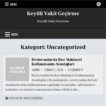
Skip
MENU
to
content
Keyifli Vakit Geçirme
Keyifli Vakit Geçirme
MENU
Kategori:
Uncategorized
Restoranlarda Buz Makinesi
Kullanmanin Avantajlari
ON
ADMIN
TEMMUZ 1, 2026
0 COMMENTS
RESTORANLARDA
BUZ
Restoranlarda Buz Makinesi Kullanmanın
MAKINESI
Avantajları Bu makalede, restoranlarda buz
KULLANMANIN
AVANTAJLARI
makinelerinin kullanımının sağladığı avantajlar, işletmelere
katkıları ve müşteri memnuniyetine etkileri ele…
POSTED IN:
UNCATEGORIZED