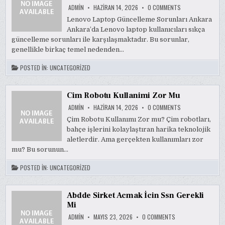
ON
ADMIN
HAZIRAN 14, 2026
0 COMMENTS
LENOVO
LAPTOP
Lenovo Laptop Güncelleme Sorunları Ankara
GUNCELLEME
Ankara’da Lenovo laptop kullanıcıları sıkça
SORUNLARI
ANKARA
güncelleme sorunları ile karşılaşmaktadır. Bu sorunlar,
genellikle birkaç temel nedenden…
POSTED IN:
UNCATEGORIZED
Cim Robotu Kullanimi Zor Mu
ON
ADMIN
HAZIRAN 14, 2026
0 COMMENTS
CIM
ROBOTU
Çim Robotu Kullanımı Zor mu? Çim robotları,
KULLANIMI
bahçe işlerini kolaylaştıran harika teknolojik
ZOR
MU
aletlerdir. Ama gerçekten kullanımları zor
mu? Bu sorunun…
POSTED IN:
UNCATEGORIZED
Abdde Sirket Acmak İcin Ssn Gerekli
Mi
ON
ADMIN
MAYIS 23, 2026
0 COMMENTS
ABDDE