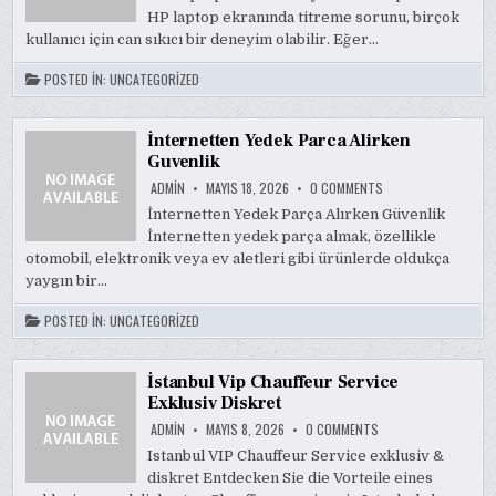
EKRANI
HP laptop ekranında titreme sorunu, birçok
TITRIYORSA
NE
kullanıcı için can sıkıcı bir deneyim olabilir. Eğer…
YAPILMALI
POSTED IN:
UNCATEGORIZED
İnternetten Yedek Parca Alirken
Guvenlik
ON
ADMIN
MAYIS 18, 2026
0 COMMENTS
İNTERNETTEN
YEDEK
İnternetten Yedek Parça Alırken Güvenlik
PARCA
İnternetten yedek parça almak, özellikle
ALIRKEN
GUVENLIK
otomobil, elektronik veya ev aletleri gibi ürünlerde oldukça
yaygın bir…
POSTED IN:
UNCATEGORIZED
İstanbul Vip Chauffeur Service
Exklusiv Diskret
ON
ADMIN
MAYIS 8, 2026
0 COMMENTS
İSTANBUL
VIP
Istanbul VIP Chauffeur Service exklusiv &
CHAUFFEUR
diskret Entdecken Sie die Vorteile eines
SERVICE
EXKLUSIV