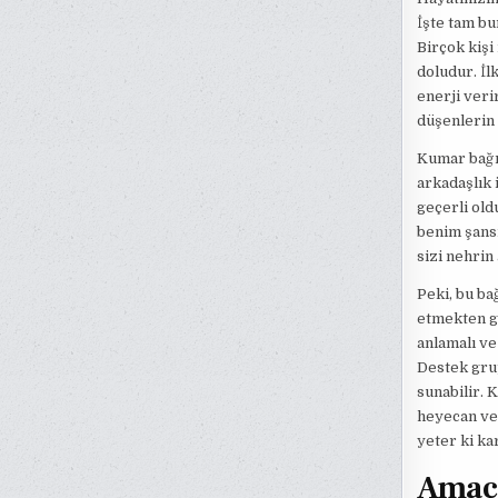
İşte tam bu
Birçok kişi
doludur. İl
enerji veri
düşenlerin s
Kumar bağıml
arkadaşlık i
geçerli old
benim şansı
sizi nehrin
Peki, bu ba
etmekten ge
anlamalı ve
Destek grup
sunabilir. 
heyecan ver
yeter ki kar
Amaç