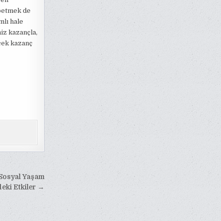
betmek de
mlı hale
miz kazançla,
rçek kazanç
 Sosyal Yaşam
eki Etkiler →