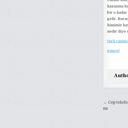
kazanma hı
bir o kadar
gelir. Bura
kimimiz kay
nedir diye 
türk casino 
güncel
Auth
Yazı
← Cep telefon
gezinm
mı