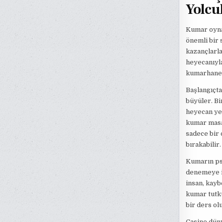
Yolcu
Kumar oyna
önemli bir
kazançlarla
heyecanıyla
kumarhane 
Başlangıçta
büyüler. Bi
heyecan yer
kumar masas
sadece bir 
bırakabilir.
Kumarın psi
denemeye it
insan, kayb
kumar tutk
bir ders olu
Casino düny