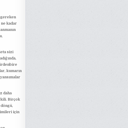
z gereken
 ne kadar
azanmanın
u,
eta sizi
ladığında,
birdenbire
lar, kumarın
 yansımalar
ez daha
ili. Birçok
 döngü,
mileri için
zen