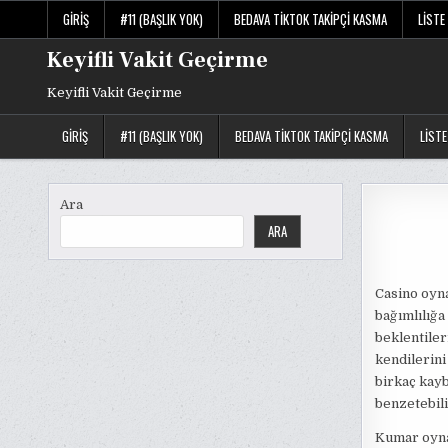
Skip
GIRIŞ
#11 (BAŞLIK YOK)
BEDAVA TIKTOK TAKIPÇI KASMA
LISTE
to
content
Keyifli Vakit Geçirme
Keyifli Vakit Geçirme
GIRIŞ
#11 (BAŞLIK YOK)
BEDAVA TIKTOK TAKIPÇI KASMA
LISTE
Ara
ARA
Casino oyna
bağımlılığa
beklentiler
kendilerini
birkaç kayb
benzetebili
Kumar oynam