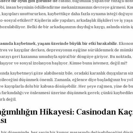
adece bir oyun gibi görünse de
casino, bağımlılık yapan bir tuzağa dönü
bi, insan beyninin ödüllendirme mekanizmasının devreye girmesi. Kıs
 kayıpları unuttururken, kaybettikçe daha fazla oynama isteği doğuyor
-sosyal etkileri? Kişilerin aile yapıları, arkadaşlık ilişkileri ve iş yaşa
 bozulabiliyor. Belki de bir arkadaşınızın duyduğu kaygı, aslında sizin i
asında kaybetmek, yaşam üzerinde büyük bir etki bırakabilir
. Ekono
 stres ve kaygılar derken, depresyonun eşiğine sürüklenmek de mümkü
parayı geri kazanma umuduyla spiral bir döngüye giriyor. Bu noktada,
laşıyor ve sosyal izolasyon başlıyor. Kimse bunu istemez, değil mi?
nda kaybetmeyi göze alabilseniz bile, oradaki karanlık duyguların siz
ileceğini düşünmek önemli. Zamanla, eğlence diye başladığınız bu yol
 ve kayıplarla dolu bir kabusa dönüşebilir. Her şeye rağmen, yine de b
ın farkındalığı ve önlenmesi üzerine düşünmek gerek; çünkü kaybedile
rlı değil.
ağımlılığın Hikayesi: Casinodan Kaçı
sı
n bir döneminde, her şeyin bir kumar masasında değişebileceğini dü