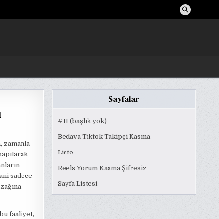
Sayfalar
ı
#11 (başlık yok)
Bedava Tiktok Takipçi Kasma
a, zamanla
Liste
kapılarak
anların
Reels Yorum Kasma Şifresiz
Yani sadece
Sayfa Listesi
uzağına
u faaliyet,