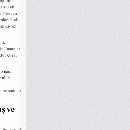
şebilir.
a süreli
. Peki ya
mları hızlı
çin de bir
mik
n. İnsanlar,
 duygusal
e nasıl
culuk,
u
nler sadece
ş ve
şündünüz mü?