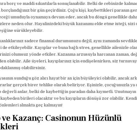
nra borç ve maddi sıkıntılarla sonuçlanabilir. Belki de cebinizde kalmad
 borçlandığınız bir gün geçirdiniz. Çoğu kişi, kaybettikleri paranın ger
leceği umuduyla oynamaya devam eder, ancak bu döngü genellikle daha
izlere neden olur. Hayalinizdeki büyük kazanımı elde etme isteği, sizi
eşiğine sürükleyebilir.
anlıklarınız sadece finansal durumunuzu değil, aynı zamanda sevdikle
zi de etkileyebilir. Kayıplar ve buna bağlı stres, genellikle ailenizle ola
rinizi olumsuz yönde etkiler. Kazanma arzusuyla harcanan zaman, değ
en olabilir. Aile üyeleri, kayıplarınız için endişelenirken, siz turnuv
daklanmış olabilirsiniz.
asının sunduğu göz alıcı hayat bir an için büyüleyici olabilir, ancak ar
ararlar gerçek birer tehlike olarak beliriyor. Eşinizle, çocuğunuzla ya 
o değerli anlar, belki de kaybettiğin paradan daha kıymetli. Unutmayın 
kaybeden birileri olacaktır ve bu kayıpların dönüşü zor olabilir. Kendi
önlemleri almakta geç kalmayın!
 ve Kazanç: Casinonun Hüzünlü
kleri