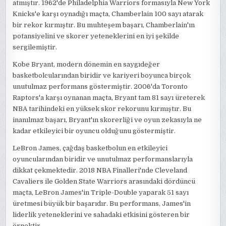
atmıştır. 1962'de Philadelphia Warriors formasıyla New York
Knicks'e karşı oynadığı maçta, Chamberlain 100 sayı atarak
bir rekor kırmıştır. Bu muhteşem başarı, Chamberlain'ın
potansiyelini ve skorer yeteneklerini en iyi şekilde
sergilemiştir.
Kobe Bryant, modern dönemin en saygıdeğer
basketbolcularından biridir ve kariyeri boyunca birçok
unutulmaz performans göstermiştir. 2006'da Toronto
Raptors'a karşı oynanan maçta, Bryant tam 81 sayı üreterek
NBA tarihindeki en yüksek skor rekorunu kırmıştır. Bu
inanılmaz başarı, Bryant'ın skorerliği ve oyun zekasıyla ne
kadar etkileyici bir oyuncu olduğunu göstermiştir.
LeBron James, çağdaş basketbolun en etkileyici
oyuncularından biridir ve unutulmaz performanslarıyla
dikkat çekmektedir. 2018 NBA Finalleri'nde Cleveland
Cavaliers ile Golden State Warriors arasındaki dördüncü
maçta, LeBron James'in Triple-Double yaparak 51 sayı
üretmesi büyük bir başarıdır. Bu performans, James'in
liderlik yeteneklerini ve sahadaki etkisini gösteren bir
örnektir.