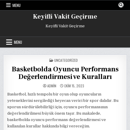
Skip
MENU
to
content
Keyifli Vakit Geçirme
Keyifli Vakit Geçirme
MENU
POSTED
UNCATEGORIZED
IN
Basketbolda Oyuncu Performans
Değerlendirmesi ve Kuralları
ADMIN
EKIM 15, 2023
Basketbol, hızlı tempolu bir oyun olup oyuncuların
yeteneklerini sergilediği heyecan verici bir spor dalıdır. Bu
sporun sürdürülebilirliği için, oyuncu performansının
değerlendirilmesi büyük önem taşır. Bu makalede,
basketbolda oyuncu performans değerlendirmesi ve
kullanılan kurallar hakkında bilgi vereceğim.