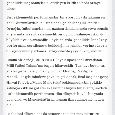
genellikle maç sonuçlarını etkileyen kritik anlarda ortaya
çıkar.
Bu beklenmedik performanslar, bir sporcu ya da takımın en
zorlu durumlarda bile üstesinden gelebileceğini kanıtlar.
Örneğin, futbol maçlarında, uzatma dakikalarında veya penaltı
atışlarında bazen beklenmedik bir oyuncu sahneye çıkarak
büyük bir etki yaratabilir. Böyle anlarda, genellikle üst düzey
performans sergilemeyi beklediğimiz isimler yerine sürpriz
bir oyuncunun parlaması, izleyicilerde şaşkınlık uyandırır.
Bunun bir örneği, 2018 FIFA Dünya Kupası'nda Hırvatistan
Milli Futbol Takımı'nın başarı hikayesidir. Turnuva boyunca,
gözler genellikle yıldız oyuncular Modrić, Rakitić ve
Mandžukić gibi isimlere çevrilmişti. Ancak, final maçında genç
Hırvat futbolcu Mario Mandžukić beklenmedik bir şekilde
sahneye çıktı ve gol atarak takımına büyük bir avantaj sağladı.
Bu beklenmedik performans, tüm dünyada büyük bir yankı
uyandırdı ve Mandžukić'in kahraman ilan edilmesine neden
oldu.
Basketbol dünyasında da benzer örnekler mevcuttur. NBA