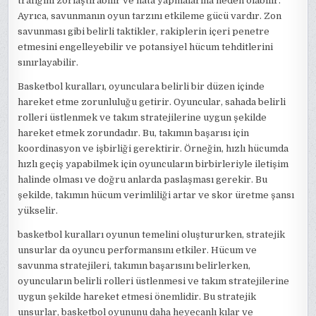
trafiğini zorlaştırabilir ve hata yapmalarına neden olabilir.
Ayrıca, savunmanın oyun tarzını etkileme gücü vardır. Zon
savunması gibi belirli taktikler, rakiplerin içeri penetre
etmesini engelleyebilir ve potansiyel hücum tehditlerini
sınırlayabilir.
Basketbol kuralları, oyunculara belirli bir düzen içinde
hareket etme zorunluluğu getirir. Oyuncular, sahada belirli
rolleri üstlenmek ve takım stratejilerine uygun şekilde
hareket etmek zorundadır. Bu, takımın başarısı için
koordinasyon ve işbirliği gerektirir. Örneğin, hızlı hücumda
hızlı geçiş yapabilmek için oyuncuların birbirleriyle iletişim
halinde olması ve doğru anlarda paslaşması gerekir. Bu
şekilde, takımın hücum verimliliği artar ve skor üretme şansı
yükselir.
basketbol kuralları oyunun temelini oluştururken, stratejik
unsurlar da oyuncu performansını etkiler. Hücum ve
savunma stratejileri, takımın başarısını belirlerken,
oyuncuların belirli rolleri üstlenmesi ve takım stratejilerine
uygun şekilde hareket etmesi önemlidir. Bu stratejik
unsurlar, basketbol oyununu daha heyecanlı kılar ve