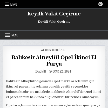
Skip
MENU
to
content
Keyifli Vakit Geçirme
Keyifli Vakit Geçirme
MENU
POSTED
UNCATEGORIZED
IN
Balıkesir Altıeylül Opel İkinci El
Parça
ADMIN
OCAK 22, 2024
Balıkesir Altıeylül bölgesinde Opel marka araçlarınız için
ikinci el parça ihtiyaçlarına yönelik çeşitli seçenekler
bulunmaktadır. Bu makalede, Balıkesir Altıeylül'de Opel ikinci
el parça temini hakkında bilgilendirici bir rehber sunacağım.
Opel araçlarının bakım ve onarım süreçlerinde orijinal parça