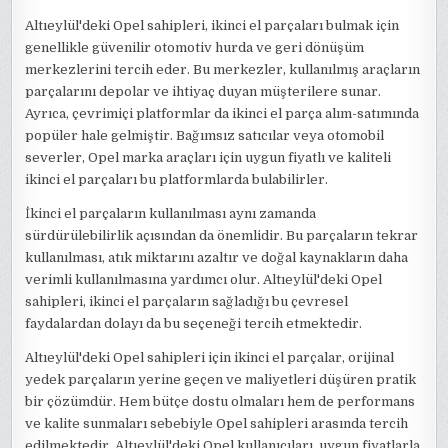
Altıeylül'deki Opel sahipleri, ikinci el parçaları bulmak için
genellikle güvenilir otomotiv hurda ve geri dönüşüm
merkezlerini tercih eder. Bu merkezler, kullanılmış araçların
parçalarını depolar ve ihtiyaç duyan müşterilere sunar.
Ayrıca, çevrimiçi platformlar da ikinci el parça alım-satımında
popüler hale gelmiştir. Bağımsız satıcılar veya otomobil
severler, Opel marka araçları için uygun fiyatlı ve kaliteli
ikinci el parçaları bu platformlarda bulabilirler.
İkinci el parçaların kullanılması aynı zamanda
sürdürülebilirlik açısından da önemlidir. Bu parçaların tekrar
kullanılması, atık miktarını azaltır ve doğal kaynakların daha
verimli kullanılmasına yardımcı olur. Altıeylül'deki Opel
sahipleri, ikinci el parçaların sağladığı bu çevresel
faydalardan dolayı da bu seçeneği tercih etmektedir.
Altıeylül'deki Opel sahipleri için ikinci el parçalar, orijinal
yedek parçaların yerine geçen ve maliyetleri düşüren pratik
bir çözümdür. Hem bütçe dostu olmaları hem de performans
ve kalite sunmaları sebebiyle Opel sahipleri arasında tercih
edilmektedir. Altıeylül'deki Opel kullanıcıları, uygun fiyatlarla