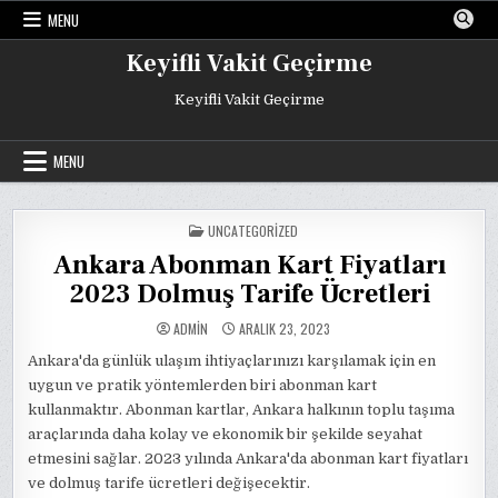
Skip
MENU
to
content
Keyifli Vakit Geçirme
Keyifli Vakit Geçirme
MENU
POSTED
UNCATEGORIZED
IN
Ankara Abonman Kart Fiyatları
2023 Dolmuş Tarife Ücretleri
ADMIN
ARALIK 23, 2023
Ankara'da günlük ulaşım ihtiyaçlarınızı karşılamak için en
uygun ve pratik yöntemlerden biri abonman kart
kullanmaktır. Abonman kartlar, Ankara halkının toplu taşıma
araçlarında daha kolay ve ekonomik bir şekilde seyahat
etmesini sağlar. 2023 yılında Ankara'da abonman kart fiyatları
ve dolmuş tarife ücretleri değişecektir.