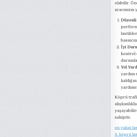
olabilir. Öz
aracınızın 
Düzenli 
performa
lastikle
basıncın
İyi Dur
kontrol 
durumlar
Yol Yar
yardım s
kaldığı
yardımcı
Köprü trafiğ
alışkanlıkl
yaşayabilir
sahiptir.
en yakın las
3. köprü las