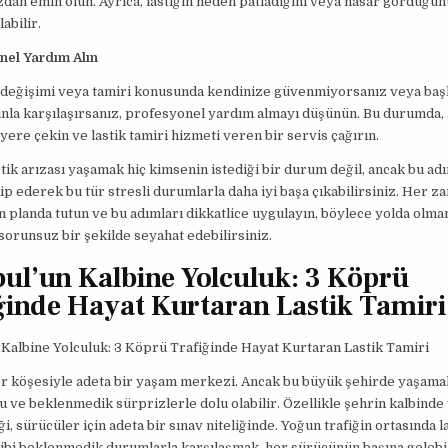
zdan emin olun. Ayrıca, lastiğin neden patladığını veya hasar gördüğü
labilir.
nel Yardım Alın
k değişimi veya tamiri konusunda kendinize güvenmiyorsanız veya baş
nla karşılaşırsanız, profesyonel yardım almayı düşünün. Bu durumda, 
 yere çekin ve lastik tamiri hizmeti veren bir servis çağırın.
stik arızası yaşamak hiç kimsenin istediği bir durum değil, ancak bu ad
ip ederek bu tür stresli durumlarla daha iyi başa çıkabilirsiniz. Her z
n planda tutun ve bu adımları dikkatlice uygulayın, böylece yolda olman
sorunsuz bir şekilde seyahat edebilirsiniz.
bul’un Kalbine Yolculuk: 3 Köprü
ğinde Hayat Kurtaran Lastik Tamiri
 Kalbine Yolculuk: 3 Köprü Trafiğinde Hayat Kurtaran Lastik Tamiri
her köşesiyle adeta bir yaşam merkezi. Ancak bu büyük şehirde yaşam
 ve beklenmedik sürprizlerle dolu olabilir. Özellikle şehrin kalbinde 
i, sürücüler için adeta bir sınav niteliğinde. Yoğun trafiğin ortasında l
ibi beklenmedik durumlarla karşılaşmak, her sürücünün başına gelebi