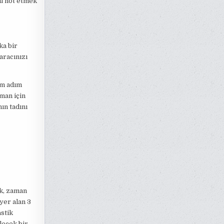
nü not etmek
ka bir
aracınızı
ım adım
aman için
ın tadını
ak, zaman
yer alan 3
astik
lecek bir