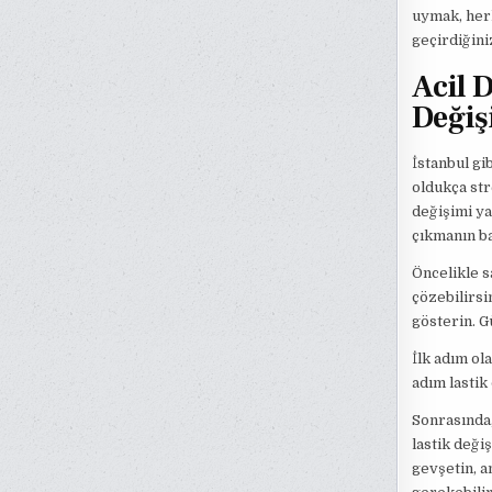
uymak, herk
geçirdiğini
Acil 
Değiş
İstanbul gi
oldukça stre
değişimi ya
çıkmanın ba
Öncelikle s
çözebilirsi
gösterin. G
İlk adım ola
adım lastik
Sonrasında,
lastik deği
gevşetin, a