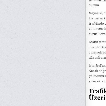
durum.
Neyse ki, b
hizmetleri,
trafiğinde 
yolunuza de
sürücülere 
Lastik tami
önemli. Öze
önlemek adı
düzenli ara
İstanbul'un
Ancak doğru
gelmenizi s
girerek, sü
Trafi
Üzeri