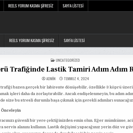
REELS YORUM KASMA ŞIFRESIZ
SAYFA LISTESI
REELS YORUM KASMA ŞIFRESIZ
SAYFA LISTESI
POSTED
UNCATEGORIZED
IN
rü Trafiğinde Lastik Tamiri Adım Adım 
ADMIN
TEMMUZ 4, 2024
 trafiği bazen gerçek bir labirente dönüşebilir, özellikle 3 köprü üzeri
amak işleri daha da zorlaştırabilir. Ancak endişelenmeyin, bu adım adı
e size bu stresli durumla başa çıkmak için gerekli adımları sunacağız
i Önceleyin
racınızı güvenli bir yere çektiğinizden emin olun. Eğer mümkünse, ac
ya servis alanını kullanın. Lastik değişimi yapacağınız yerin düz ve güv