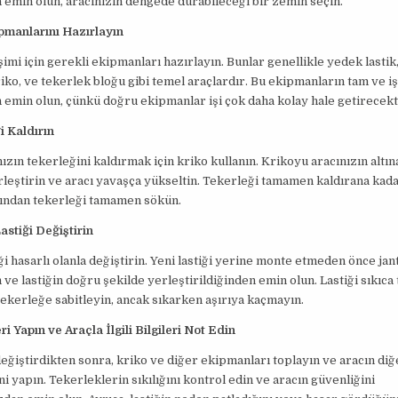
emin olun, aracınızın dengede durabileceği bir zemin seçin.
pmanlarını Hazırlayın
şimi için gerekli ekipmanları hazırlayın. Bunlar genellikle yedek lastik,
riko, ve tekerlek bloğu gibi temel araçlardır. Bu ekipmanların tam ve i
emin olun, çünkü doğru ekipmanlar işi çok daha kolay hale getirecekt
i Kaldırın
ızın tekerleğini kaldırmak için kriko kullanın. Krikoyu aracınızın altın
leştirin ve aracı yavaşça yükseltin. Tekerleği tamamen kaldırana ka
dından tekerleği tamamen sökün.
Lastiği Değiştirin
ği hasarlı olanla değiştirin. Yeni lastiği yerine monte etmeden önce jan
ve lastiğin doğru şekilde yerleştirildiğinden emin olun. Lastiği sıkıca 
ekerleğe sabitleyin, ancak sıkarken aşırıya kaçmayın.
ri Yapın ve Araçla İlgili Bilgileri Not Edin
eğiştirdikten sonra, kriko ve diğer ekipmanları toplayın ve aracın diğ
ni yapın. Tekerleklerin sıkılığını kontrol edin ve aracın güvenliğini