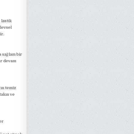
 lastik
şlevsel
ir.
a sağlam bir
dar devam
tın temiz
takın ve
er