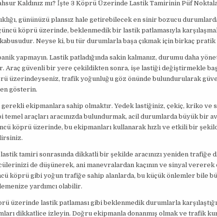
hsur Kaldınız mı? İşte 3 Köprü Üzerinde Lastik Tamirinin Püf Noktala
şıklığı, gününüzü plansız hale getirebilecek en sinir bozucu durumlarda
çüncü köprü üzerinde, beklenmedik bir lastik patlamasıyla karşılaşma
abusudur. Neyse ki, bu tür durumlarla başa çıkmak için birkaç pratik 
panik yapmayın. Lastik patladığında sakin kalmanız, durumu daha yöneti
r. Araç güvenli bir yere çekildikten sonra, işe lastiği değiştirmekle ba
rü üzerindeyseniz, trafik yoğunluğu göz önünde bulundurularak güven
en gösterin.
, gerekli ekipmanlara sahip olmaktır. Yedek lastiğiniz, çekiç, kriko ve
bi temel araçları aracınızda bulundurmak, acil durumlarda büyük bir av
ncü köprü üzerinde, bu ekipmanları kullanarak hızlı ve etkili bir şekild
irsiniz.
lastik tamiri sonrasında dikkatli bir şekilde aracınızı yeniden trafiğe d
ülerinizi de düşünerek, ani manevralardan kaçının ve sinyal vererek 
cü köprü gibi yoğun trafiğe sahip alanlarda, bu küçük önlemler bile b
lemenize yardımcı olabilir.
ü üzerinde lastik patlaması gibi beklenmedik durumlarla karşılaştığı
mları dikkatlice izleyin. Doğru ekipmanla donanmış olmak ve trafik kur