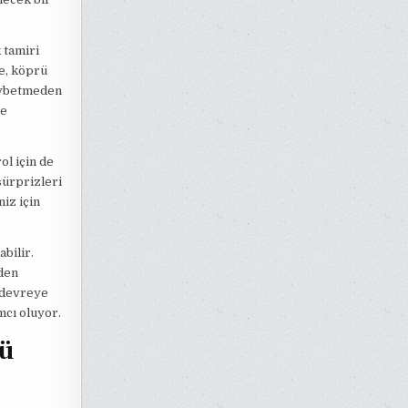
 tamiri
de, köprü
kaybetmeden
le
ol için de
sürprizleri
iz için
bilir.
nden
a devreye
mcı oluyor.
rü