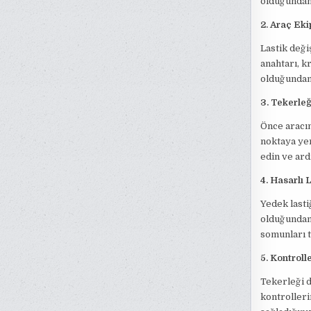
olduğundan 
2. Araç Eki
Lastik deği
anahtarı, k
olduğundan 
3. Tekerleğ
Önce aracın
noktaya yer
edin ve ar
4. Hasarlı 
Yedek lasti
olduğundan 
somunları t
5. Kontrolle
Tekerleği d
kontrolleri