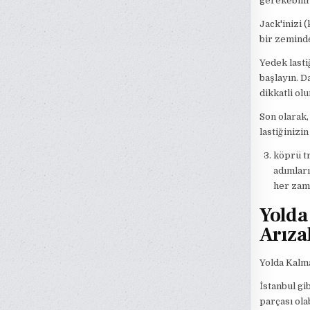
gerekebilir
Jack'inizi 
bir zeminde
Yedek lasti
başlayın. D
dikkatli olu
Son olarak,
lastiğinizi
köprü tr
adımları
her zama
Yolda
Arıza
Yolda Kalma
İstanbul gi
parçası ola