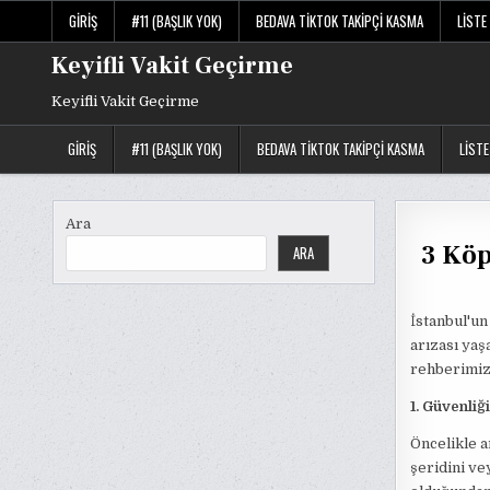
Skip
GIRIŞ
#11 (BAŞLIK YOK)
BEDAVA TIKTOK TAKIPÇI KASMA
LISTE
to
content
Keyifli Vakit Geçirme
Keyifli Vakit Geçirme
GIRIŞ
#11 (BAŞLIK YOK)
BEDAVA TIKTOK TAKIPÇI KASMA
LISTE
Ara
3 Köp
ARA
İstanbul'un
arızası yaş
rehberimizd
1. Güvenliğ
Öncelikle a
şeridini ve