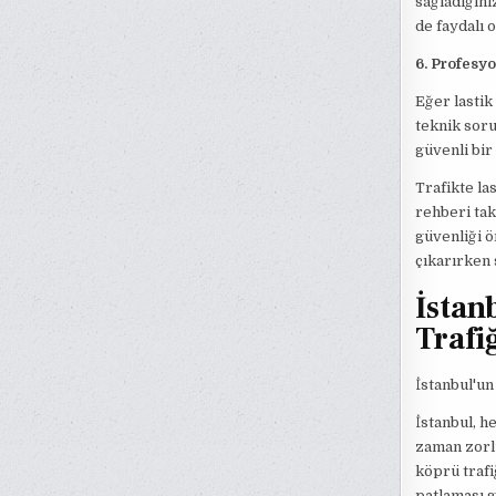
sağladığını
de faydalı o
6. Profesyo
Eğer lasti
teknik soru
güvenli bir
Trafikte la
rehberi tak
güvenliği ö
çıkarırken 
İstan
Trafi
İstanbul'un
İstanbul, 
zaman zorlu
köprü trafiğ
patlaması g