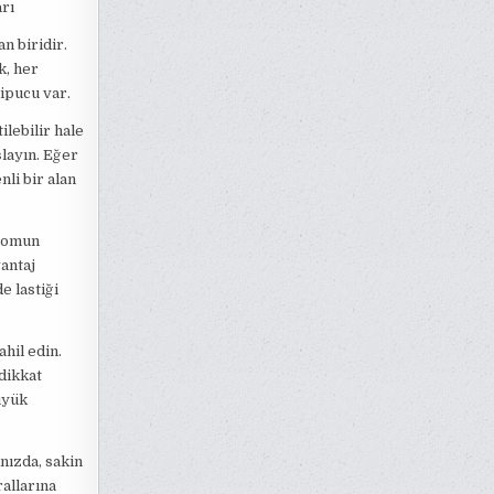
rı
n biridir.
k, her
ipucu var.
lebilir hale
şlayın. Eğer
li bir alan
 somun
antaj
e lastiği
ahil edin.
dikkat
üyük
nızda, sakin
allarına