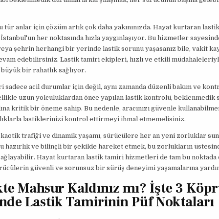
u tür anlar için çözüm artık çok daha yakınınızda. Hayat kurtaran lastik
 İstanbul'un her noktasında hızla yaygınlaşıyor. Bu hizmetler sayesin
veya şehrin herhangi bir yerinde lastik sorunu yaşasanız bile, vakit 
vam edebilirsiniz. Lastik tamiri ekipleri, hızlı ve etkili müdahaleleriy
büyük bir rahatlık sağlıyor.
ri sadece acil durumlar için değil, aynı zamanda düzenli bakım ve kontr
llikle uzun yolculuklardan önce yapılan lastik kontrolü, beklenmedik 
na kritik bir öneme sahip. Bu nedenle, aracınızı güvenle kullanabilmen
lıklarla lastiklerinizi kontrol ettirmeyi ihmal etmemelisiniz.
 kaotik trafiği ve dinamik yaşamı, sürücülere her an yeni zorluklar suna
 hazırlık ve bilinçli bir şekilde hareket etmek, bu zorlukların üstesi
ağlayabilir. Hayat kurtaran lastik tamiri hizmetleri de tam bu noktad
rücülerin güvenli ve sorunsuz bir sürüş deneyimi yaşamalarına yardı
kte Mahsur Kaldınız mı? İşte 3 Köp
nde Lastik Tamirinin Püf Noktaları