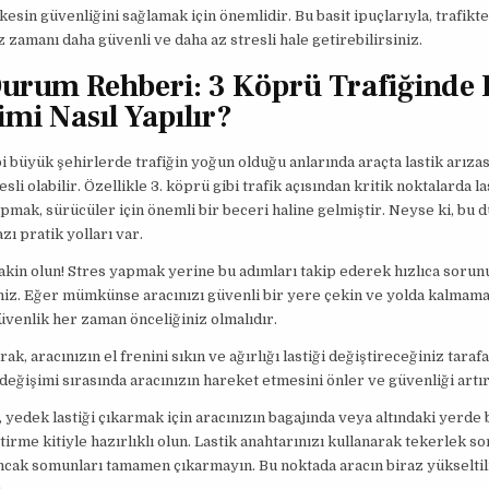
esin güvenliğini sağlamak için önemlidir. Bu basit ipuçlarıyla, trafikte
z zamanı daha güvenli ve daha az stresli hale getirebilirsiniz.
Durum Rehberi: 3 Köprü Trafiğinde 
imi Nasıl Yapılır?
bi büyük şehirlerde trafiğin yoğun olduğu anlarında araçta lastik arız
sli olabilir. Özellikle 3. köprü gibi trafik açısından kritik noktalarda la
pmak, sürücüler için önemli bir beceri haline gelmiştir. Neyse ki, bu 
zı pratik yolları var.
akin olun! Stres yapmak yerine bu adımları takip ederek hızlıca sorun
niz. Eğer mümkünse aracınızı güvenli bir yere çekin ve yolda kalmam
üvenlik her zaman önceliğiniz olmalıdır.
rak, aracınızın el frenini sıkın ve ağırlığı lastiği değiştireceğiniz taraf
 değişimi sırasında aracınızın hareket etmesini önler ve güvenliği artır
 yedek lastiği çıkarmak için aracınızın bagajında veya altındaki yerde
ştirme kitiyle hazırlıklı olun. Lastik anahtarınızı kullanarak tekerlek s
ncak somunları tamamen çıkarmayın. Bu noktada aracın biraz yükselti