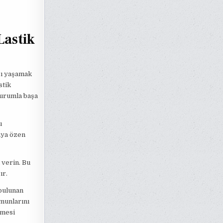
Lastik
ası yaşamak
stik
durumla başa
u
aya özen
a verin. Bu
ır.
 bulunan
omunlarını
lmesi