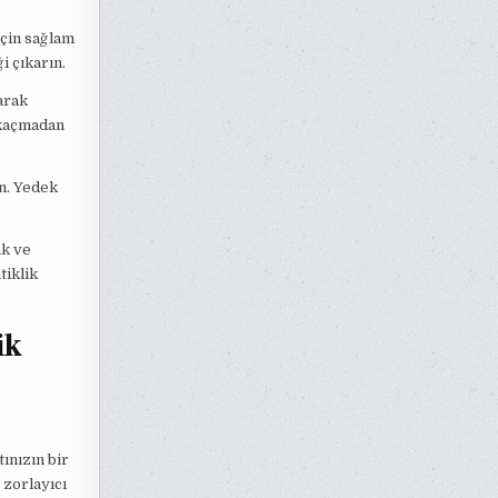
için sağlam
i çıkarın.
arak
a kaçmadan
ın. Yedek
ak ve
tiklik
ik
ınızın bir
 zorlayıcı