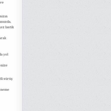
 ve
nızın
unuzda,
kez lastik
arak
da yol
enize
tli sürüş
 öneme