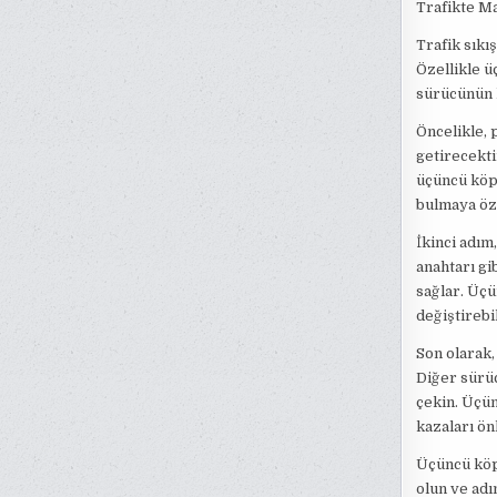
Trafikte Ma
Trafik sıkı
Özellikle ü
sürücünün k
Öncelikle, 
getirecekti
üçüncü köp
bulmaya öz
İkinci adım
anahtarı gi
sağlar. Üçü
değiştirebil
Son olarak, 
Diğer sürüc
çekin. Üçün
kazaları ön
Üçüncü köpr
olun ve adı