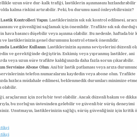
ellikle uzun süre dur-kalk trafiği, lastiklerin aşınmasını hızlandırabilir
yolda kalma riskini artırabilir. Peki, bu durumu nasıl önleyebilirsiniz?
Lastik Kontrolleri Yapın
: Lastiklerinizin sık sık kontrol edilmesi, aracı
nsını ve güvenliğini sağlamak için önemlidir. Trafikte sık sık durduğ
rin hava basıncı düşebilir veya aşınma olabilir. Bu nedenle, haftada bir 
ı ve lastiklerinizin genel durumunu kontrol etmek önemlidir.
umda Lastikler Kullanın
: Lastiklerinizin aşınma seviyelerini düzenli ol
edin ve gerektiğinde değiştirin. Eskimiş veya yıpranmış lastikler, ani
da veya uzun süre trafikte kaldığınızda daha fazla sorun çıkarabilir.
dım Servisine Abone Olun
: Ani bir lastik patlaması veya arıza durumun
ervislerinin telefon numaralarını kaydedin veya abone olun. Trafikte
nızda hızlıca müdahale edilmesi, beklenmedik durumları minimize etm
 olabilir.
i, araçlarınız için zorlu bir test olabilir. Ancak düzenli bakım ve dikka
arıyla, bu zorluğun üstesinden gelebilir ve güvenli bir sürüş deneyimi
siniz. Unutmayın, lastiklerinizin sağlığı, sürüş güvenliğiniz için kritik
tikçi
tikçi