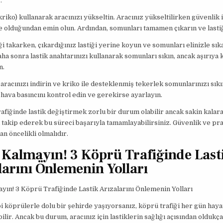
.
(kriko) kullanarak aracınızı yükseltin. Aracınız yükseltilirken güvenlik 
 olduğundan emin olun. Ardından, somunları tamamen çıkarın ve lastiğ
ği takarken, çıkardığınız lastiği yerine koyun ve somunları elinizle sık
aha sonra lastik anahtarınızı kullanarak somunları sıkın, ancak aşırıy
n.
 aracınızı indirin ve kriko ile desteklenmiş tekerlek somunlarınızı sık
n hava basıncını kontrol edin ve gerekirse ayarlayın.
afiğinde lastik değiştirmek zorlu bir durum olabilir ancak sakin kalar
 takip ederek bu süreci başarıyla tamamlayabilirsiniz. Güvenlik ve pra
n öncelikli olmalıdır.
 Kalmayın! 3 Köprü Trafiğinde Last
larını Önlemenin Yolları
yın! 3 Köprü Trafiğinde Lastik Arızalarını Önlemenin Yolları
bi köprülerle dolu bir şehirde yaşıyorsanız, köprü trafiği her gün hayat
bilir. Ancak bu durum, aracınız için lastiklerin sağlığı açısından oldukça